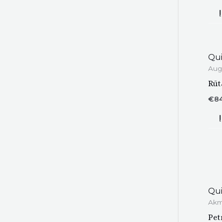
Qui
Aug
Rūt
€
8
Qui
Ak
Pet