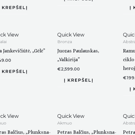
ck View
Quick View
Quic
alai
Bronza
Abstra
a Jankevičiūtė, „Gėlė”
Juozas Paulauskas,
Ramun
„Valkirija”
ciklo
49.00
heroj
€
2,599.00
€
199
ck View
Quick View
Quic
muo
Akmuo
Abstra
ras Balčius, „Plunksna-
Petras Balčius, „Plunksna-
Petra