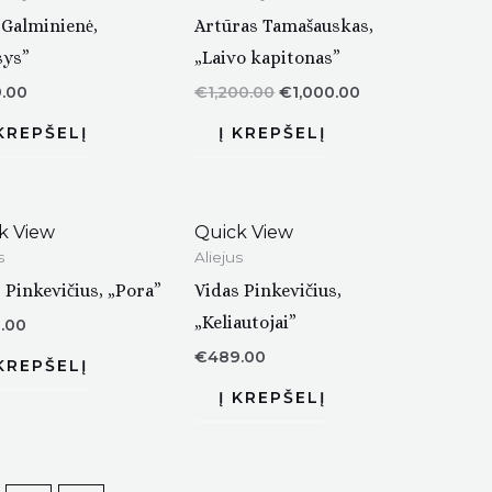
 Galminienė,
Artūras Tamašauskas,
sys”
„Laivo kapitonas”
.00
€
1,200.00
€
1,000.00
k View
Quick View
s
Aliejus
 Pinkevičius, „Pora”
Vidas Pinkevičius,
„Keliautojai”
.00
€
489.00