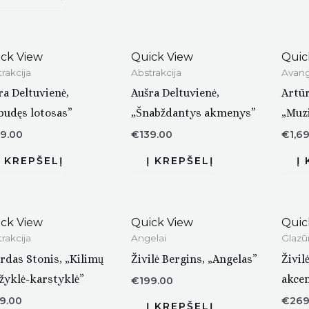
ck View
Quick View
Quic
rakcija
Abstrakcija
Avang
ra Deltuvienė,
Aušra Deltuvienė,
Artū
budęs lotosas”
„Šnabždantys akmenys”
„Muzi
99.00
€
139.00
€
1,6
ck View
Quick View
Quic
rakcija
Angelai
Glazū
irdas Stonis, „Kilimų
Živilė Bergins, „Angelas”
Živil
žyklė-karstyklė”
akce
€
199.00
9.00
€
269