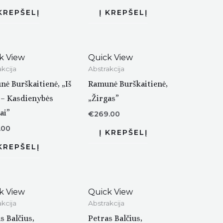
k View
Quick View
kcija
Abstrakcija
ė Burškaitienė, „Iš
Ramunė Burškaitienė,
 – Kasdienybės
„Žirgas”
ai”
€
269.00
.00
k View
Quick View
kcija
Abstrakcija
s Balčius,
Petras Balčius,