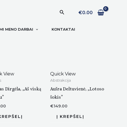
Paieška
€
0.00
I MENO DARBAI
KONTAKTAI
k View
Quick View
s
Abstrakcija
as Dirgėla, „Aš viską
Aušra Deltuvienė, „Lotoso
u”
šokis”
.00
€
149.00