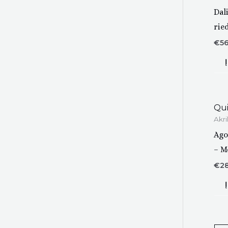
Dal
rie
€
5
Qui
Akri
Ago
– M
€
2