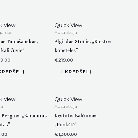
k View
Quick View
ardas
Abstrakcija
ras Tamašauskas,
Algirdas Stonis, „Riestos
kali žuvis”
kopėtėlės”
99.00
€
219.00
k View
Quick View
ra
Abstrakcija
ė Bergins, „Bananinis
Kęstutis Balčiūnas,
ntas”
„Puokštė”
.00
€
1,300.00