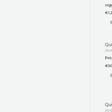
seg
€
1,
Qui
Abst
Pet
€
5
Qui
Abst