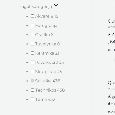
Pagal kategoriją
Akvarelė
15
Qui
Fotografija
1
Abst
Auš
Grafika
61
„Pa
Juvelyrika
8
€
1
Keramika
21
Paveikslai
303
Skulptūra
45
Stilistika
438
Qui
Abst
Technikos
438
Alg
Tema
432
dau
€
21