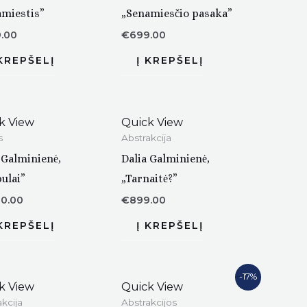
miestis”
„Senamiesčio pasaka”
.00
€
699.00
k View
Quick View
s
Abstrakcija
 Galminienė,
Dalia Galminienė,
ulai”
„Tarnaitė?”
00.00
€
899.00
-17%
k View
Quick View
kcija
Abstrakcijos