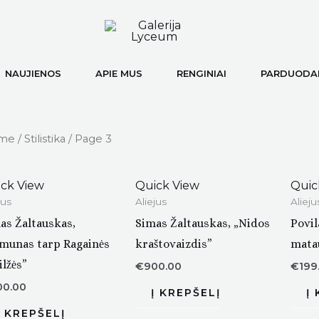
NAUJIENOS
APIE MUS
RENGINIAI
PARDUODAM
me
/
Stilistika
/ Page 3
ck View
Quick View
Quic
jus
Aliejus
Alieju
as Žaltauskas,
Simas Žaltauskas, „Nidos
Povil
munas tarp Ragainės
kraštovaizdis”
mata
ilžės”
€
900.00
€
199
00.00