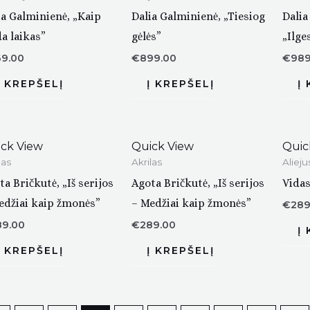
ia Galminienė, „Kaip
Dalia Galminienė, „Tiesiog
Dalia
da laikas”
gėlės”
„Ilge
69.00
€
899.00
€
989
ck View
Quick View
Quic
las
Akrilas
Alieju
ta Bričkutė, „Iš serijos
Agota Bričkutė, „Iš serijos
Vidas
edžiai kaip žmonės”
– Medžiai kaip žmonės”
€
289
89.00
€
289.00