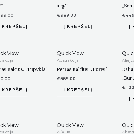
ė”
segė”
„Sena
299.00
€
989.00
€
449
ck View
Quick View
Quic
rakcija
Abstrakcija
Alieju
ras Balčius, „Tupykla”
Petras Balčius, „Burės”
Dalia
„Burb
00.00
€
569.00
€
1,0
ck View
Quick View
Quic
rakcija
Aliejus
Abstra