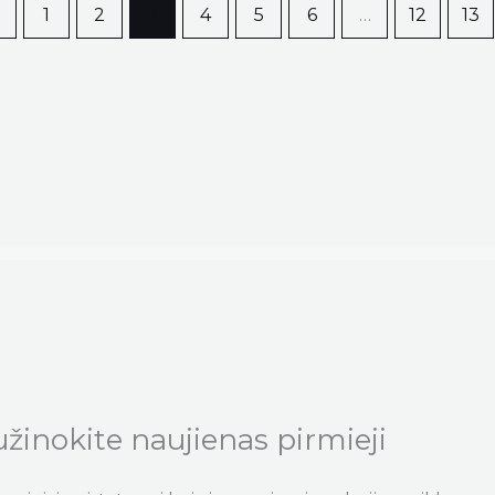
←
1
2
3
4
5
6
…
12
13
užinokite naujienas pirmieji