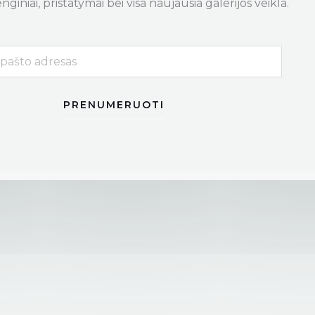
nginiai, pristatymai bei visa naujausia galerijos veikla.
PRENUMERUOTI