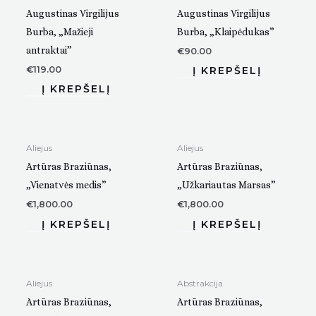
Augustinas Virgilijus
Augustinas Virgilijus
Burba, „Mažieji
Burba, „Klaipėdukas”
antraktai”
€
90.00
€
119.00
Aliejus
Aliejus
Artūras Braziūnas,
Artūras Braziūnas,
„Vienatvės medis”
„Užkariautas Marsas”
€
1,800.00
€
1,800.00
Aliejus
Abstrakcija
Artūras Braziūnas,
Artūras Braziūnas,