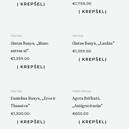
€
1,799.00
Akrilas
Akrilas
Gintas Banys, „Mano
Gintas Banys, „Laukiu”
antras aš”
€
1,399.00
€
1,399.00
Akrilas
Abstrakcija
Danielius Rusys, „Eros ir
Agota Bričkutė,
Thanatos”
„Antigravitacija”
€
1,300.00
€
650.00