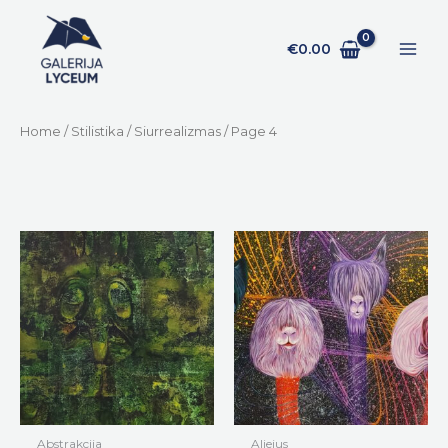
Pereiti
prie
€
0.00
turinio
Home
/
Stilistika
/
Siurrealizmas
/ Page 4
Abstrakcija
Aliejus