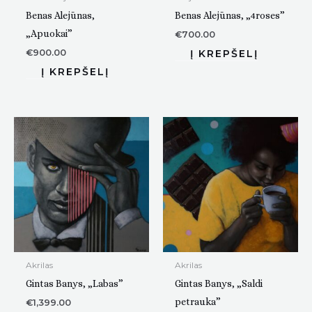
Benas Alejūnas,
Benas Alejūnas, „4roses”
„Apuokai”
€
700.00
€
900.00
Akrilas
Akrilas
Gintas Banys, „Labas”
Gintas Banys, „Saldi
petrauka”
€
1,399.00