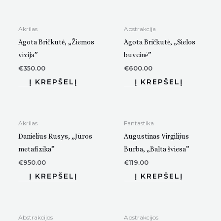
Akrilas
Abstrakcija
Agota Bričkutė, „Žiemos
Agota Bričkutė, „Sielos
vizija”
buveinė”
€
350.00
€
600.00
Akrilas
Fantastika
Danielius Rusys, „Jūros
Augustinas Virgilijus
metafizika”
Burba, „Balta šviesa”
€
950.00
€
119.00
Abstrakcijos
Abstrakcijos