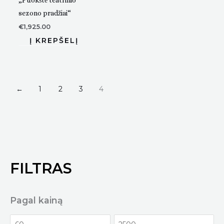
„Puokštė teatrinio
sezono pradžiai“
€
1,925.00
←
1
2
3
4
FILTRAS
Pagal kainą