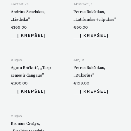
Fantastika
Abstrakcija
Andrius Seselskas,
Petras Rakštikas,
„Lizdeika”
„Latifundas-švilpukas”
€
169.00
€
60.00
Aliejus
Aliejus
Agota Bričkutė, „Tarp
Petras Rakštikas,
žemės ir dangaus”
„Rūkorius”
€
300.00
€
199.00
Aliejus
Bronius Gražys,