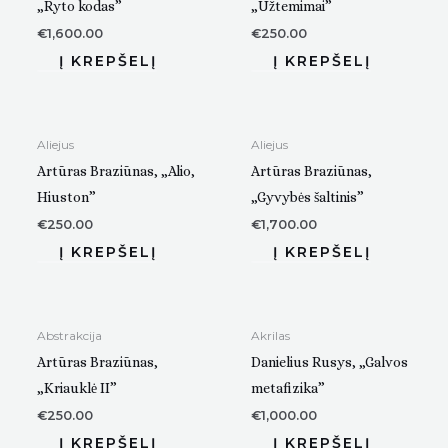
„Ryto kodas”
„Užtemimai”
€
1,600.00
€
250.00
Aliejus
Aliejus
Artūras Braziūnas, „Alio,
Artūras Braziūnas,
Hiuston”
„Gyvybės šaltinis”
€
250.00
€
1,700.00
Abstrakcija
Akrilas
Artūras Braziūnas,
Danielius Rusys, „Galvos
„Kriauklė II”
metafizika”
€
250.00
€
1,000.00