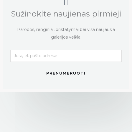
t
c
Sužinokite naujienas pirmieji
t
Parodos, renginiai, pristatymai bei visa naujausia
galerijos veikla.
PRENUMERUOTI