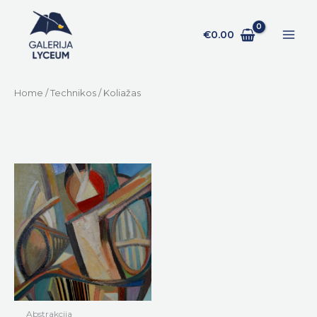
Pereiti
prie
€
0.00
turinio
Home
/
Technikos
/ Koliažas
Abstrakcija