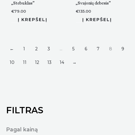
„Stebuklas”
„Svajonių debesis”
€
79.00
€
135.00
←
1
2
3
…
5
6
7
8
9
10
11
12
13
14
→
FILTRAS
Pagal kainą