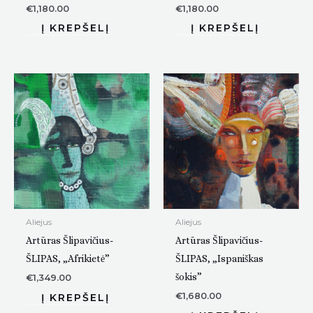
€
1,180.00
€
1,180.00
Aliejus
Aliejus
Artūras Šlipavičius-
Artūras Šlipavičius-
ŠLIPAS, „Afrikietė”
ŠLIPAS, „Ispaniškas
šokis”
€
1,349.00
€
1,680.00