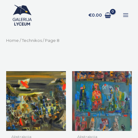
Pereiti
prie
€
0.00
turinio
Home
/
Technikos
/ Page 8
Abstrakcija
Abstrakcija