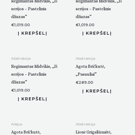
Regimantas Midvikis, „Iš
Regimantas Midvikis, „Iš
serijos – Pastelinis
serijos – Pastelinis
džiazas”
džiazas”
€
1,019.00
€
1,019.00
Abstrakcija
Abstrakcija
Regimantas Midvikis, „Iš
Agota Bričkutė,
serijos – Pastelinis
„Pasauliai”
džiazas”
€
289.00
€
1,019.00
Aliejus
Abstrakcija
Agota Bričkutė,
Lionė Grigaliūnaitė,