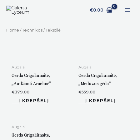
Pereiti
€
0.00
prie
turinio
Home
/
Technikos
/ Tekstilė
Augalai
Augalai
Gerda Grigaliūnaitė,
Gerda Grigaliūnaitė,
„Audžianti Arachnė”
„Medūzos gėda”
€
379.00
€
559.00
Augalai
Gerda Grigaliūnaitė,