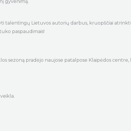
inį gyvenimą.
yti talentingų Lietuvos autorių darbus, kruopščiai atrinktu
ygtuko paspaudimais!
iklos sezoną pradėjo naujose patalpose Klaipėdos centre, 
veikla.