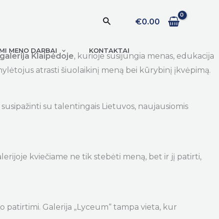
Paieška
€
0.00
I MENO DARBAI
KONTAKTAI
alerija Klaipėdoje
, kurioje susijungia menas, edukacija
ylėtojus atrasti šiuolaikinį meną bei kūrybinį įkvėpimą.
 susipažinti su talentingais Lietuvos, naujausiomis
erijoje kviečiame ne tik stebėti meną, bet ir jį patirti,
patirtimi. Galerija „Lyceum“ tampa vieta, kur