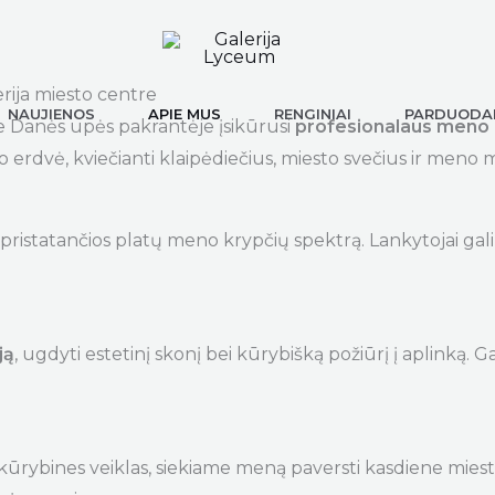
rija miesto centre
NAUJIENOS
APIE MUS
RENGINIAI
PARDUODAM
e Danės upės pakrantėje įsikūrusi
profesionalaus meno g
erdvė, kviečianti klaipėdiečius, miesto svečius ir meno m
, pristatančios platų meno krypčių spektrą. Lankytojai gali
ją
, ugdyti estetinį skonį bei kūrybišką požiūrį į aplinką. Gal
rybines veiklas, siekiame meną paversti kasdiene miesto 