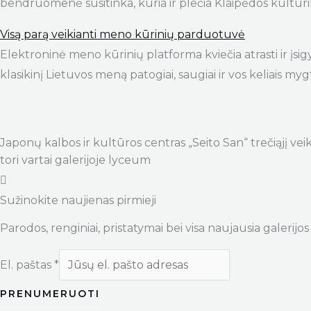
bendruomenė susitinka, kuria ir plečia Klaipėdos kultūr
Visą parą veikianti meno kūrinių parduotuvė
Elektroninė meno kūrinių platforma kviečia atrasti ir įsig
klasikinį Lietuvos meną patogiai, saugiai ir vos keliais m
Japonų kalbos ir kultūros centras „Seito San“ trečiąjį ve
tori vartai galerijoje lyceum
Sužinokite naujienas pirmieji
Parodos, renginiai, pristatymai bei visa naujausia galerijos 
El. paštas
*
PRENUMERUOTI