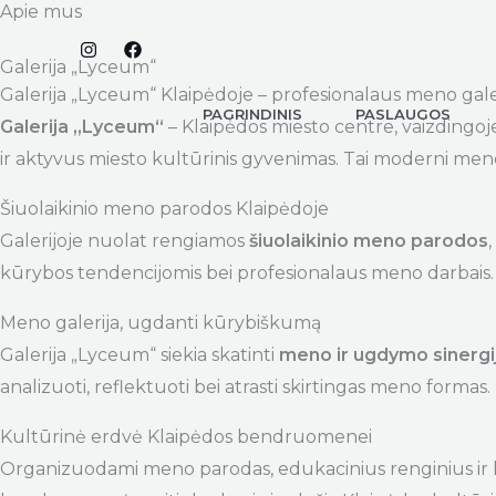
Apie mus
Pereiti
prie
Galerija „Lyceum“
turinio
Galerija „Lyceum“ Klaipėdoje – profesionalaus meno gale
PAGRINDINIS
PASLAUGOS
Galerija „Lyceum“
– Klaipėdos miesto centre, vaizdingoj
ir aktyvus miesto kultūrinis gyvenimas. Tai moderni meno 
Šiuolaikinio meno parodos Klaipėdoje
Galerijoje nuolat rengiamos
šiuolaikinio meno parodos
kūrybos tendencijomis bei profesionalaus meno darbais.
Meno galerija, ugdanti kūrybiškumą
Galerija „Lyceum“ siekia skatinti
meno ir ugdymo sinergi
analizuoti, reflektuoti bei atrasti skirtingas meno formas.
Kultūrinė erdvė Klaipėdos bendruomenei
Organizuodami meno parodas, edukacinius renginius ir kū