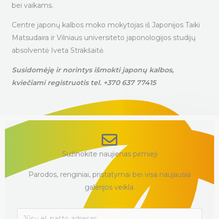
bei vaikams.
Centre japonų kalbos moko mokytojas iš Japonijos Taiki
Matsudaira ir Vilniaus universiteto japonologijos studijų
absolventė Iveta Strakšaitė.
Susidomėję ir norintys išmokti japonų kalbos,
kviečiami registruotis tel. +370 637 77415
Sužinokite naujienas pirmieji
Parodos, renginiai, pristatymai bei visa naujausia
galerijos veikla.