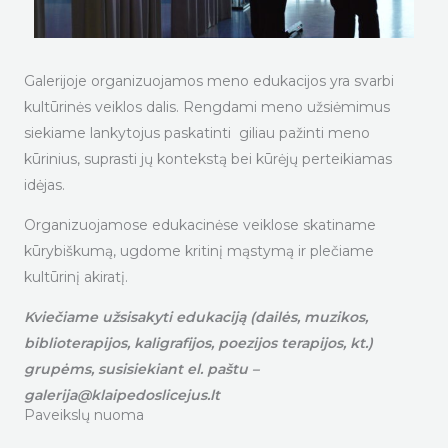
Galerijoje organizuojamos meno edukacijos yra svarbi
kultūrinės veiklos dalis. Rengdami meno užsiėmimus
siekiame lankytojus paskatinti giliau pažinti meno
kūrinius, suprasti jų kontekstą bei kūrėjų perteikiamas
idėjas.
Organizuojamose edukacinėse veiklose skatiname
kūrybiškumą, ugdome kritinį mąstymą ir plečiame
kultūrinį akiratį.
Kviečiame užsisakyti edukaciją (dailės, muzikos,
biblioterapijos, kaligrafijos, poezijos terapijos, kt.)
grupėms, susisiekiant el. paštu –
galerija@klaipedoslicejus.lt
Paveikslų nuoma