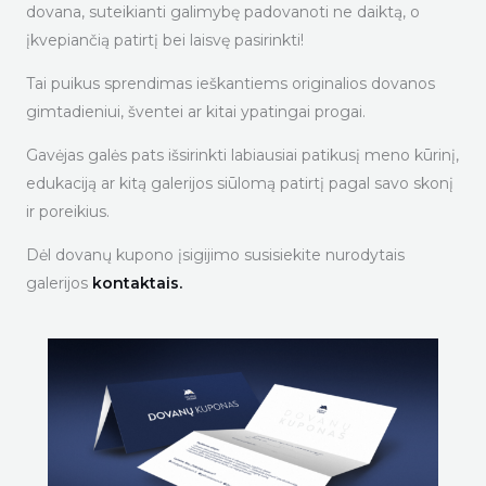
dovana, suteikianti galimybę padovanoti ne daiktą, o
įkvepiančią patirtį bei laisvę pasirinkti!
Tai puikus sprendimas ieškantiems originalios dovanos
gimtadieniui, šventei ar kitai ypatingai progai.
Gavėjas galės pats išsirinkti labiausiai patikusį meno kūrinį,
edukaciją ar kitą galerijos siūlomą patirtį pagal savo skonį
ir poreikius.
Dėl dovanų kupono įsigijimo susisiekite nurodytais
galerijos
kontaktais.