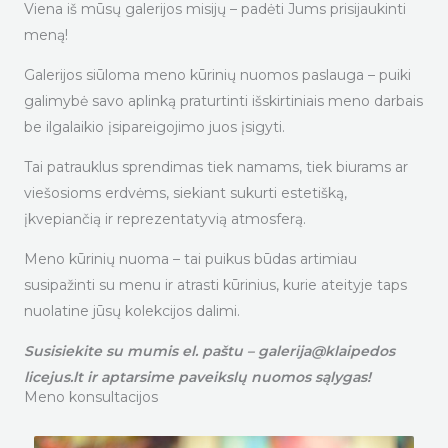
Viena iš mūsų galerijos misijų – padėti Jums prisijaukinti
meną!
Galerijos siūloma meno kūrinių nuomos paslauga – puiki
galimybė savo aplinką praturtinti išskirtiniais meno darbais
be ilgalaikio įsipareigojimo juos įsigyti.
Tai patrauklus sprendimas tiek namams, tiek biurams ar
viešosioms erdvėms, siekiant sukurti estetišką,
įkvepiančią ir reprezentatyvią atmosferą.
Meno kūrinių nuoma – tai puikus būdas artimiau
susipažinti su menu ir atrasti kūrinius, kurie ateityje taps
nuolatine jūsų kolekcijos dalimi.
Susisiekite su mumis el. paštu – galerija@klaipedos
licejus.lt ir aptarsime paveikslų nuomos sąlygas!
Meno konsultacijos