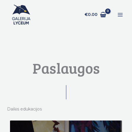
Pereiti
prie
€
0.00
turinio
Paslaugos
Dailės edukacijos