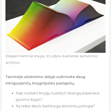
Eksperimentinė knyga. Iš Lidijos Kuklienės asmeninio
archyvo.
Teorinėje užsiėmimo dalyje sužinosite daug
intriguojančių knygrišystės paslapčių:
Kaip ruošiant knygą nustatyti teisingą popieriaus
pjovimo kryptį?
Ką reikia daryti, kad knyga atsiverstų patogiai?