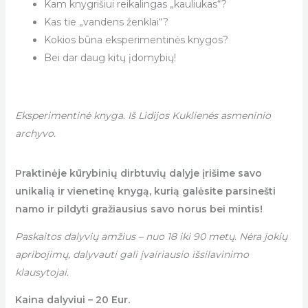
Kam knygrišiui reikalingas „kauliukas“?
Kas tie „vandens ženklai“?
Kokios būna eksperimentinės knygos?
Bei dar daug kitų įdomybių!
Eksperimentinė knyga. Iš Lidijos Kuklienės asmeninio
archyvo.
Praktinėje kūrybinių dirbtuvių dalyje įrišime savo
unikalią ir vienetinę knygą, kurią galėsite parsinešti
namo ir pildyti gražiausius savo norus bei mintis!
Paskaitos dalyvių amžius – nuo 18 iki 90 metų. Nėra jokių
apribojimų, dalyvauti gali įvairiausio išsilavinimo
klausytojai.
Kaina dalyviui – 20 Eur.