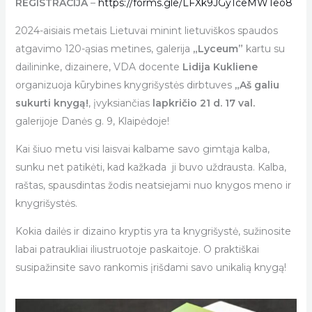
REGISTRACIJA
–
https://forms.gle/LFXk9JGy1ceMWTeo8
2024-aisiais metais Lietuvai minint lietuviškos spaudos
atgavimo 120-ąsias metines, galerija
„Lyceum”
kartu su
dailininke, dizainere, VDA docente
Lidija Kukliene
organizuoja kūrybines knygrišystės dirbtuves
„Aš galiu
sukurti knygą!
, įvyksiančias
lapkričio 21 d. 17 val.
galerijoje Danės g. 9, Klaipėdoje!
Kai šiuo metu visi laisvai kalbame savo gimtąja kalba,
sunku net patikėti, kad kažkada ji buvo uždrausta. Kalba,
raštas, spausdintas žodis neatsiejami nuo knygos meno ir
knygrišystės.
Kokia dailės ir dizaino kryptis yra ta knygrišystė, sužinosite
labai patraukliai iliustruotoje paskaitoje. O praktiškai
susipažinsite savo rankomis įrišdami savo unikalią knygą!