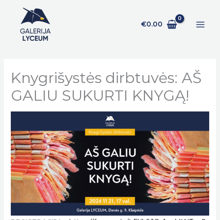
Pereiti
prie
€
0.00
turinio
Knygrišystės dirbtuvės: AŠ
GALIU SUKURTI KNYGĄ!