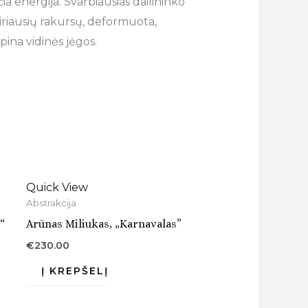
a energija. Svarbiausias dailininko
airiausių rakursų, deformuota,
ina vidinės jėgos.
Quick View
Abstrakcija
“
Arūnas Miliukas, „Karnavalas”
€
230.00