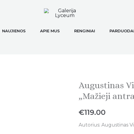
NAUJIENOS
APIE MUS
RENGINIAI
PARDUODAM
Augustinas Vi
Augustinas
Virgilijus
„Mažieji antr
Burba,
„Mažieji
€
119.00
antraktai"
Autorius: Augustinas Vir
quantity