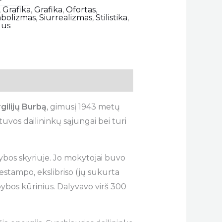
,
Grafika
,
Grafika
,
Ofortas
,
mbolizmas
,
Siurrealizmas
,
Stilistika
,
us
gilijų Burbą
, gimusį 1943 metų
tuvos dailininkų sąjungai bei turi
ybos skyriuje. Jo mokytojai buvo
estampo, ekslibriso (jų sukurta
apybos kūrinius. Dalyvavo virš 300