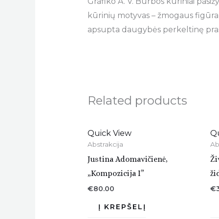
Grafiko A. V. Burbos kūriniai pasi
kūrinių motyvas – žmogaus figūra, 
apsupta daugybės perkeltinę prasm
Related products
Quick View
Q
Abstrakcija
Ab
Justina Adomavičienė,
Ži
„Kompozicija I”
ži
€
80.00
€