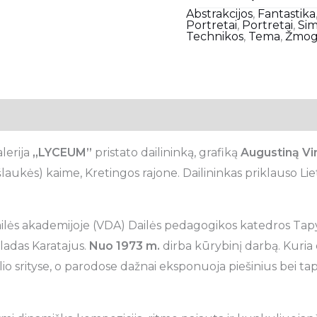
Abstrakcijos
,
Fantastika
Portretai
,
Portretai
,
Si
Technikos
,
Tema
,
Žmog
lerija
„LYCEUM”
pristato dailininką, grafiką
Augustiną Vir
laukės) kaime, Kretingos rajone. Dailininkas priklauso Lie
ailės akademijoje (VDA) Dailės pedagogikos katedros Tap
ladas Karatajus.
Nuo 1973 m.
dirba kūrybinį darbą. Kuria 
alio srityse, o parodose dažnai eksponuoja piešinius bei t