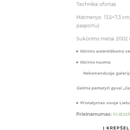
Technika: ofortas
Matmenys: 13,5×7,3 cm, 
pasportu)
Sukūrimo metai: 2002 
Kūrinio autentiškumo se
Kūrinio nuoma
Rekomenduoja galerij
Galima pamatyti gyvai „Gal
Pristatymas visoje Lie
Prieinamumas:
In stoc