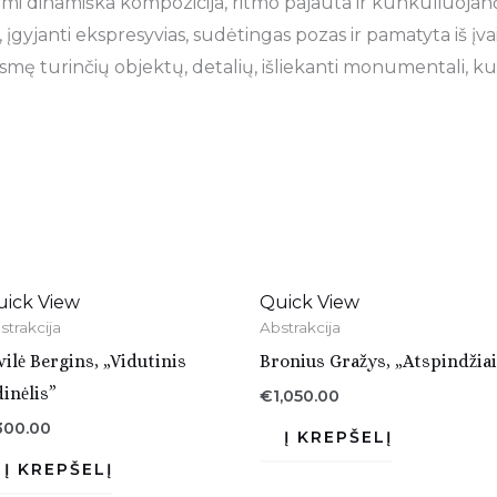
žymi dinamiška kompozicija, ritmo pajauta ir kunkuliuojanči
įgyjanti ekspresyvias, sudėtingas pozas ir pamatyta iš įv
ę turinčių objektų, detalių, išliekanti monumentali, kup
uick View
Quick View
strakcija
Abstrakcija
vilė Bergins, „Vidutinis
Bronius Gražys, „Atspindžiai
dinėlis”
€
1,050.00
300.00