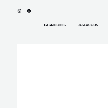
Pereiti
prie
turinio
PAGRINDINIS
PASLAUGOS