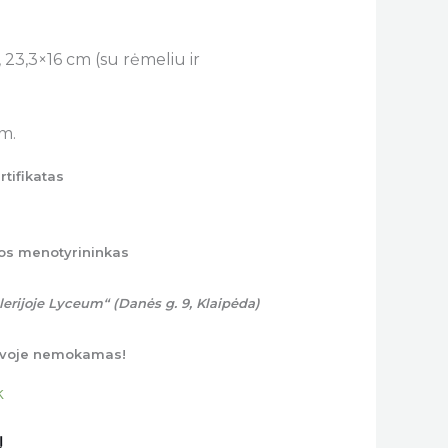
23,3×16 cm (su rėmeliu ir
m.
rtifikatas
os menotyrininkas
erijoje Lyceum“ (Danės g. 9, Klaipėda)
tuvoje nemokamas!
k