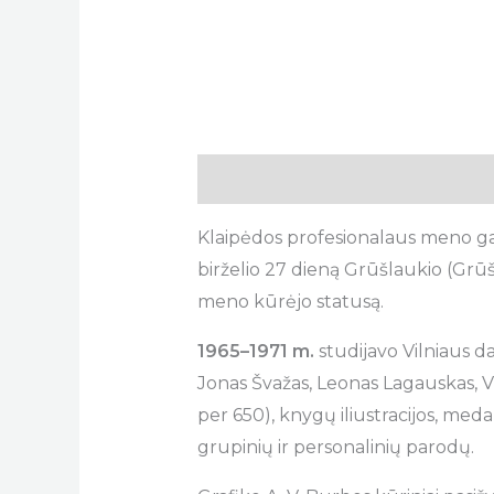
Description
Klaipėdos profesionalaus meno ga
birželio 27 dieną Grūšlaukio (Grūš
meno kūrėjo statusą.
1965–1971 m.
studijavo Vilniaus d
Jonas Švažas, Leonas Lagauskas, V
per 650), knygų iliustracijos, med
grupinių ir personalinių parodų.