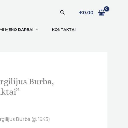
Paieška
€
0.00
I MENO DARBAI
KONTAKTAI
rgilijus Burba,
aktai”
gilijus Burba (g. 1943)