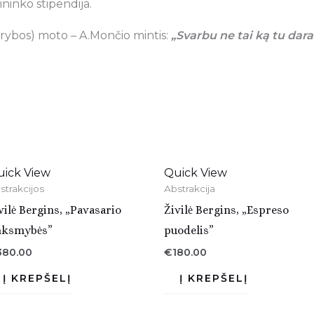
ninko stipendija.
ybos) moto – A.Mončio mintis:
„Svarbu ne tai ką tu dara
uick View
Quick View
strakcijos
Abstrakcija
vilė Bergins, „Pavasario
Živilė Bergins, „Espreso
nksmybės”
puodelis”
380.00
€
180.00