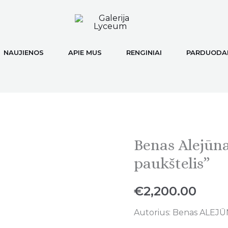
NAUJIENOS
APIE MUS
RENGINIAI
PARDUODAM
Benas Alejūnas
Benas
Alejūnas,
paukštelis”
„Laikrodėlis
ir
€
2,200.00
paukštelis"
Autorius: Benas ALEJŪN
quantity