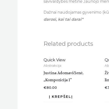
savivaldybės metinė Jaunojo meni
Dažnai naudojamas gyvenimo (kūr
darosi, kai tai darai“
Related products
Quick View
Q
Abstrakcija
Ab
Justina Adomavičienė,
Ži
„Kompozicija I”
li
€
80.00
€