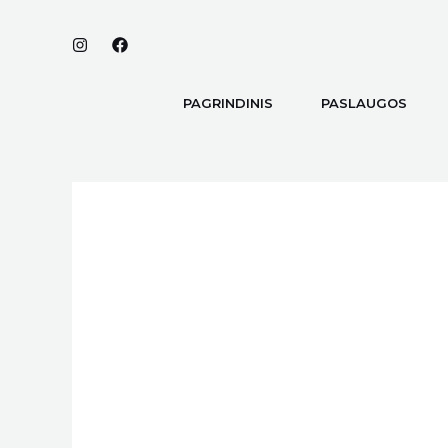
Pereiti
prie
turinio
PAGRINDINIS
PASLAUGOS