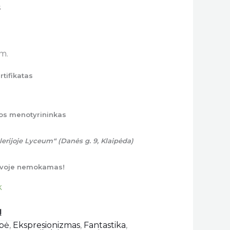
s
m
m.
rtifikatas
os menotyrininkas
erijoje Lyceum“ (Danės g. 9, Klaipėda)
tuvoje nemokamas!
k
bė
,
Ekspresionizmas
,
Fantastika
,