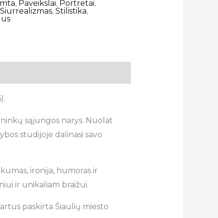
mta
,
Paveikslai
,
Portretai
,
,
Siurrealizmas
,
Stilistika
,
us
).
lininkų sąjungos narys. Nuolat
bos studijoje dalinasi savo
škumas, ironija, humoras ir
ui ir unikaliam braižui.
artus paskirta Šiaulių miesto