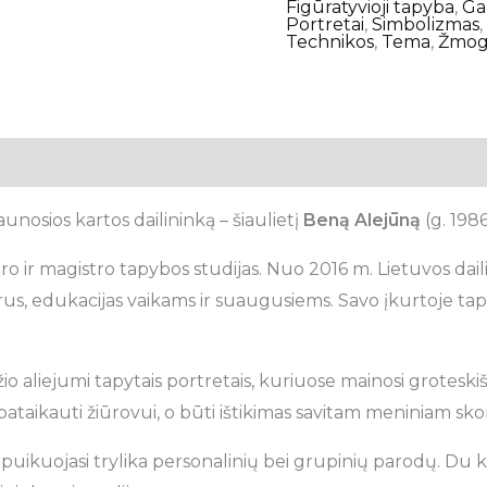
Figūratyvioji tapyba
,
Ga
Portretai
,
Simbolizmas
Technikos
,
Tema
,
Žmog
unosios kartos dailininką – šiaulietį
Beną Alejūną
(g. 1986
ro ir magistro tapybos studijas. Nuo 2016 m. Lietuvos dai
us, edukacijas vaikams ir suaugusiems. Savo įkurtoje tapy
io aliejumi tapytais portretais, kuriuose mainosi groteski
ataikauti žiūrovui, o būti ištikimas savitam meniniam skoni
puikuojasi trylika personalinių bei grupinių parodų. Du k