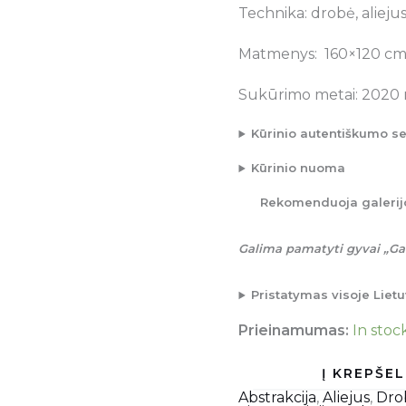
Technika: drobė, alieju
Matmenys: 160×120 c
Sukūrimo metai: 2020 
Kūrinio autentiškumo se
Kūrinio nuoma
Rekomenduoja galerij
Galima pamatyti gyvai „Gal
Pristatymas visoje Lie
Prieinamumas:
In stoc
Abstrakcija
,
Aliejus
,
Dro