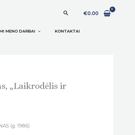
Paieška
€
0.00
I MENO DARBAI
KONTAKTAI
, „Laikrodėlis ir
AS (g. 1986)