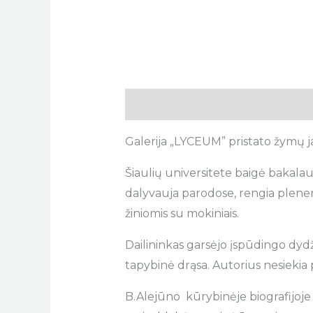
Description
Galerija „LYCEUM” pristato žymų ja
Šiaulių universitete baigė bakalau
dalyvauja parodose, rengia plener
žiniomis su mokiniais.
Dailininkas garsėjo įspūdingo dydž
tapybinė drąsa. Autorius nesiekia p
B.Alejūno kūrybinėje biografijoje 