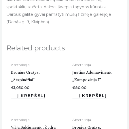
spektaklių siužetai dažnai įkvepia tapybos kūrinius.
Darbus galite gyvai pamatyti mūsų fizinėje galerijoje
(Danės g. 9, Klaipėda).
Related products
Abstrakcija
Abstrakcija
Bronius Gražys,
Justina Adomavičienė,
„Atspindžiai“
„Kompozicija I”
€
1,050.00
€
80.00
Abstrakcija
Abstrakcija
Vilija Balčiūnienė, „Žydra
Bronius Gražys,