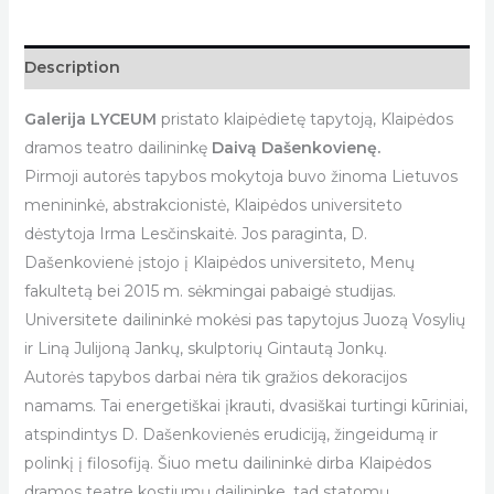
Description
Galerija LYCEUM
pristato klaipėdietę tapytoją, Klaipėdos
dramos teatro dailininkę
Daivą Dašenkovienę.
Pirmoji autorės tapybos mokytoja buvo žinoma Lietuvos
menininkė, abstrakcionistė, Klaipėdos universiteto
dėstytoja Irma Lesčinskaitė. Jos paraginta, D.
Dašenkovienė įstojo į Klaipėdos universiteto, Menų
fakultetą bei 2015 m. sėkmingai pabaigė studijas.
Universitete dailininkė mokėsi pas tapytojus Juozą Vosylių
ir Liną Julijoną Jankų, skulptorių Gintautą Jonkų.
Autorės tapybos darbai nėra tik gražios dekoracijos
namams. Tai energetiškai įkrauti, dvasiškai turtingi kūriniai,
atspindintys D. Dašenkovienės erudiciją, žingeidumą ir
polinkį į filosofiją. Šiuo metu dailininkė dirba Klaipėdos
dramos teatre kostiumų dailininke, tad statomų