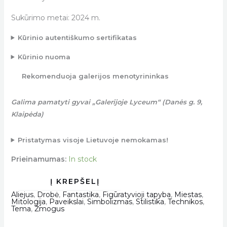
Sukūrimo metai: 2024 m.
Kūrinio autentiškumo sertifikatas
Kūrinio nuoma
Rekomenduoja galerijos menotyrininkas
Galima pamatyti gyvai „Galerijoje Lyceum“ (Danės g. 9,
Klaipėda)
Pristatymas visoje Lietuvoje nemokamas!
Prieinamumas:
In stock
Aliejus
,
Drobė
,
Fantastika
,
Figūratyvioji tapyba
,
Miestas
,
Mitologija
,
Paveikslai
,
Simbolizmas
,
Stilistika
,
Technikos
,
Tema
,
Žmogus