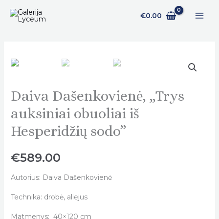
Pereiti
€
0.00
prie
turinio
Daiva Dašenkovienė, „Trys
Daiva
Dašenkovienė,
auksiniai obuoliai iš
„Trys
Hesperidžių sodo”
auksiniai
obuoliai
€
589.00
iš
Hesperidžių
Autorius: Daiva Dašenkovienė
sodo"
quantity
Technika: drobė, aliejus
Matmenys: 40×120 cm