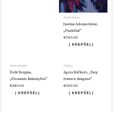
Abstrakcija
Justina Adomavičienė,
„Paukščiai”
€
760.00
Abstrakcijos
Aliejus
Živilė Bergins,
Agota Bričkutė, „Tarp
„Pavasario linksmybės”
žemės ir dangaus”
€
380.00
€
300.00