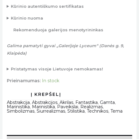
Kūrinio autentiškumo sertifikatas
Kūrinio nuoma
Rekomenduoja galerijos menotyrininkas
Galima pamatyti gyvai „Galerijoje Lyceum“ (Danės g. 9,
Klaipėda)
Pristatymas visoje Lietuvoje nemokamas!
Prieinamumas:
In stock
Abstrakcija
,
Abstrakcijos
,
Akrilas
,
Fantastika
,
Gamta
,
Marinistika
,
Marinistika
,
Paveikslai
,
Realizmas
,
Simbolizmas
,
Siurrealizmas
,
Stilistika
,
Technikos
,
Tema