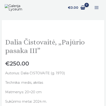
Pereiti
€
0.00
prie
turinio
Dalia Čistovaitė, „Pajūrio
Dalia
Čistovaitė,
pasaka III”
„Pajūrio
pasaka
€
250.00
III"
quantity
Autorius: Dalia ČISTOVAITĖ (g. 1970)
Technika: medis, akrilas
Matmenys: 20×20 cm
Sukūrimo metai: 2024 m.