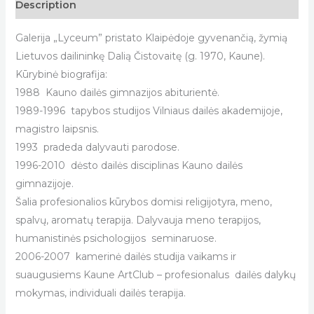
Description
Galerija „Lyceum” pristato Klaipėdoje gyvenančią, žymią
Lietuvos dailininkę Dalią Čistovaitę (g. 1970, Kaune).
Kūrybinė biografija:
1988 Kauno dailės gimnazijos abiturientė.
1989-1996
tapybos studijos Vilniaus dailės akademijoje,
magistro laipsnis.
1993 pradeda dalyvauti parodose.
1996-2010 dėsto dailės disciplinas Kauno dailės
gimnazijoje.
Šalia profesionalios kūrybos domisi religijotyra, meno,
spalvų, aromatų terapija. Dalyvauja meno terapijos,
humanistinės psichologijos seminaruose.
2006-2007 kamerinė dailės studija vaikams ir
suaugusiems Kaune
ArtClub
– profesionalus dailės dalykų
mokymas, individuali dailės terapija.