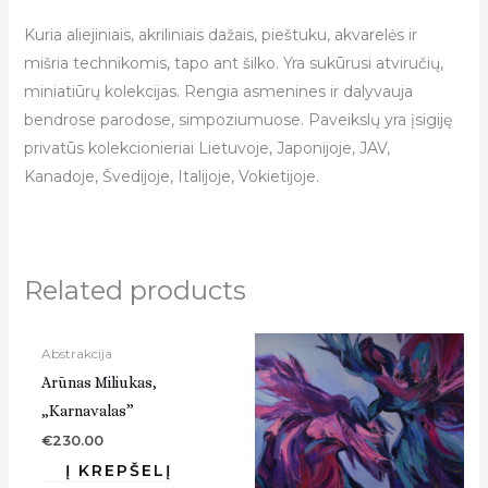
Kuria aliejiniais, akriliniais dažais, pieštuku, akvarelės ir
mišria technikomis, tapo ant šilko. Yra sukūrusi atviručių,
miniatiūrų kolekcijas. Rengia asmenines ir dalyvauja
bendrose parodose, simpoziumuose. Paveikslų yra įsigiję
privatūs kolekcionieriai Lietuvoje, Japonijoje, JAV,
Kanadoje, Švedijoje, Italijoje, Vokietijoje.
Related products
Abstrakcija
Arūnas Miliukas,
„Karnavalas”
€
230.00