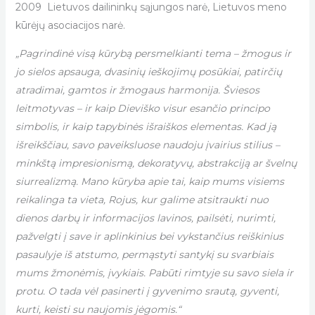
2009
Lietuvos dailininkų sąjungos narė, Lietuvos meno
kūrėjų asociacijos narė.
„Pagrindinė visą kūrybą persmelkianti tema – žmogus ir
jo sielos apsauga, dvasinių ieškojimų posūkiai, patirčių
atradimai, gamtos ir žmogaus harmonija. Šviesos
leitmotyvas – ir kaip Dieviško visur esančio principo
simbolis, ir kaip tapybinės išraiškos elementas. Kad ją
išreikščiau, savo paveiksluose naudoju įvairius stilius –
minkštą impresionismą, dekoratyvų, abstrakciją ar švelnų
siurrealizmą. Mano kūryba apie tai, kaip mums visiems
reikalinga ta vieta, Rojus, kur galime atsitraukti nuo
dienos darbų ir informacijos lavinos, pailsėti, nurimti,
pažvelgti į save ir aplinkinius bei vykstančius reiškinius
pasaulyje iš atstumo, permąstyti santykį su svarbiais
mums žmonėmis, įvykiais. Pabūti rimtyje su savo siela ir
protu. O tada vėl pasinerti į gyvenimo srautą, gyventi,
kurti, keisti su naujomis jėgomis.“