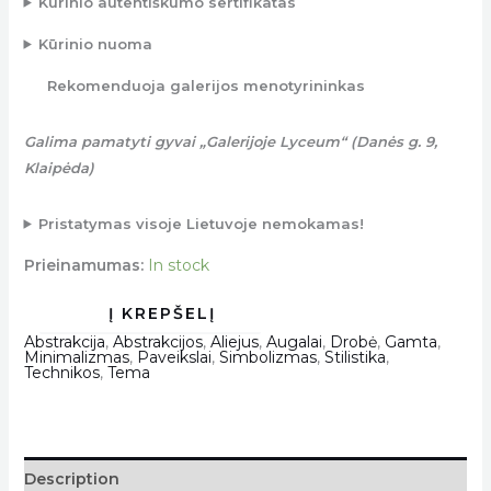
Kūrinio autentiškumo sertifikatas
Kūrinio nuoma
Rekomenduoja galerijos menotyrininkas
Galima pamatyti gyvai „Galerijoje Lyceum“ (Danės g. 9,
Klaipėda)
Pristatymas visoje Lietuvoje nemokamas!
Prieinamumas:
In stock
Abstrakcija
,
Abstrakcijos
,
Aliejus
,
Augalai
,
Drobė
,
Gamta
,
Minimalizmas
,
Paveikslai
,
Simbolizmas
,
Stilistika
,
Technikos
,
Tema
Description