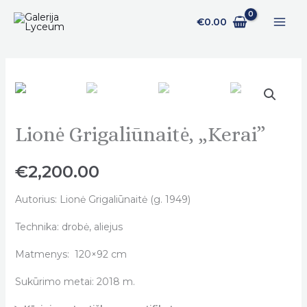
Pereiti
€
0.00
prie
turinio
Lionė Grigaliūnaitė, „Kerai”
Lionė
Grigaliūnaitė,
„Kerai"
€
2,200.00
quantity
Autorius: Lionė Grigaliūnaitė (g. 1949)
Technika: drobė, aliejus
Matmenys: 120×92 cm
Sukūrimo metai: 2018 m.