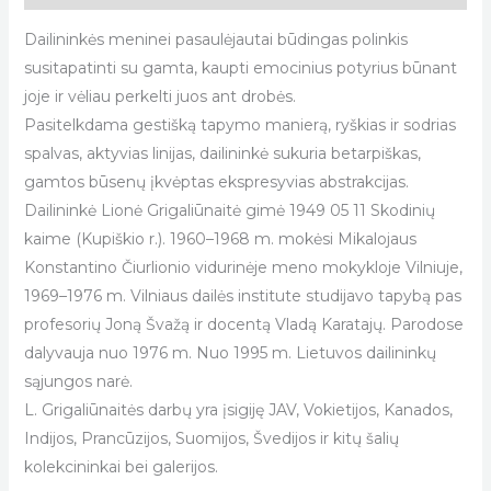
Dailininkės meninei pasaulėjautai būdingas polinkis
susitapatinti su gamta, kaupti emocinius potyrius būnant
joje ir vėliau perkelti juos ant drobės.
Pasitelkdama gestišką tapymo manierą, ryškias ir sodrias
spalvas, aktyvias linijas, dailininkė sukuria betarpiškas,
gamtos būsenų įkvėptas ekspresyvias abstrakcijas.
Dailininkė Lionė Grigaliūnaitė gimė 1949 05 11 Skodinių
kaime (Kupiškio r.). 1960–1968 m. mokėsi Mikalojaus
Konstantino Čiurlionio vidurinėje meno mokykloje Vilniuje,
1969–1976 m. Vilniaus dailės institute studijavo tapybą pas
profesorių Joną Švažą ir docentą Vladą Karatajų. Parodose
dalyvauja nuo 1976 m. Nuo 1995 m. Lietuvos dailininkų
sąjungos narė.
L. Grigaliūnaitės darbų yra įsigiję JAV, Vokietijos, Kanados,
Indijos, Prancūzijos, Suomijos, Švedijos ir kitų šalių
kolekcininkai bei galerijos.