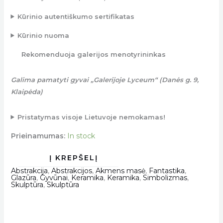
Kūrinio autentiškumo sertifikatas
Kūrinio nuoma
Rekomenduoja galerijos menotyrininkas
Galima pamatyti gyvai „Galerijoje Lyceum“ (Danės g. 9,
Klaipėda)
Pristatymas visoje Lietuvoje nemokamas!
Prieinamumas:
In stock
Abstrakcija
,
Abstrakcijos
,
Akmens masė
,
Fantastika
,
Glazūra
,
Gyvūnai
,
Keramika
,
Keramika
,
Simbolizmas
,
Skulptūra
,
Skulptūra