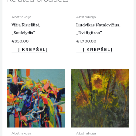
Abstrakcija
Abstrakcija
Vilija Kisieliūtė,
Liudvikas Natalevičius,
„Saulėlydis”
„Dvi figūros”
€
950.00
€
1,700.00
Abstrakcija
Abstrakcija