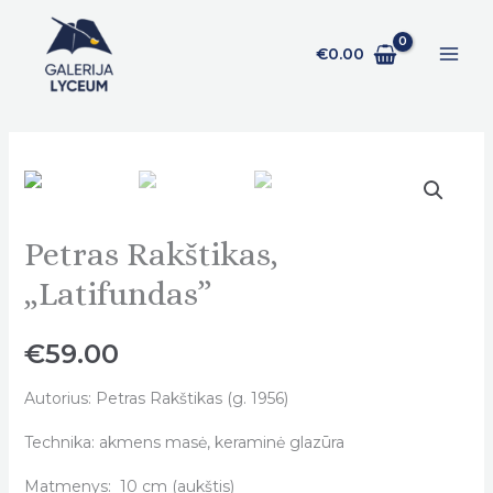
Pereiti
prie
€
0.00
turinio
Petras Rakštikas,
Petras
Rakštikas,
„Latifundas”
„Latifundas"
quantity
€
59.00
Autorius: Petras Rakštikas (g. 1956)
Technika: akmens masė, keraminė glazūra
Matmenys: 10 cm (aukštis)