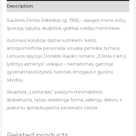
Description
Šiaulietis Petras Rakštikas (g. 1956) – daugelį meno sričių
(poezija, tapyba, skulptūra, grafika) įvaldęs menininkas.
Autoriaus kūryboje dažnai sutinkami keisti,
antropomorfiniai personažai vizualiai perteikia žymaus
Lietuvos rašytojo Donaldo Kajoko romano „Ežeras ir kiti jį
lydintys asmenys“ veikėjus – nematomas, gamtoje
gyvenančias būtybes, turinčias žmogaus ir gyvūno
savybių.
Skulptūra „Latifundas” pasižymi minimalistine,
abstrahuota, tačiau išraiškinga forma, saikingu dekoru ir
jaukumu spinduliuojančia personažo natūra.
Related products