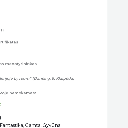
s
m.
rtifikatas
os menotyrininkas
erijoje Lyceum“ (Danės g. 9, Klaipėda)
tuvoje nemokamas!
k
Fantastika
,
Gamta
,
Gyvūnai
,