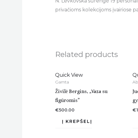
N. Levkovska surengė 19 personalin
privačioms kolekcijoms įvairiose pa
Related products
Quick View
Q
Gamta
Ab
Živilė Bergins, „Vaza su
Ju
figūromis”
gy
€
500.00
€