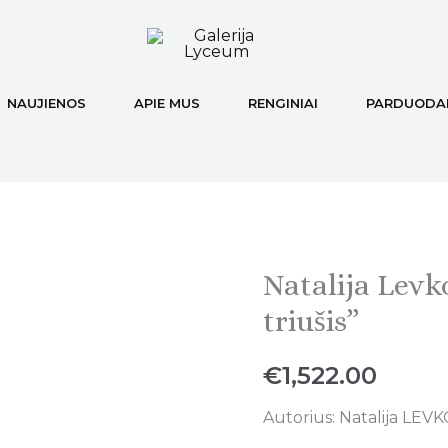
NAUJIENOS
APIE MUS
RENGINIAI
PARDUODAM
Natalija Levk
Natalija
Levkovska,
triušis”
„Įsimylėjęs
triušis"
€
1,522.00
quantity
Autorius: Natalija LEV