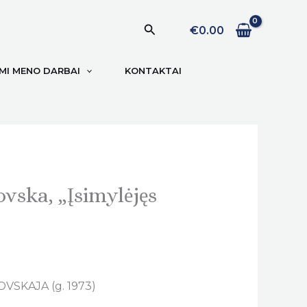
Paieška
€
0.00
I MENO DARBAI
KONTAKTAI
ovska, „Įsimylėjęs
KOVSKAJA (g. 1973)