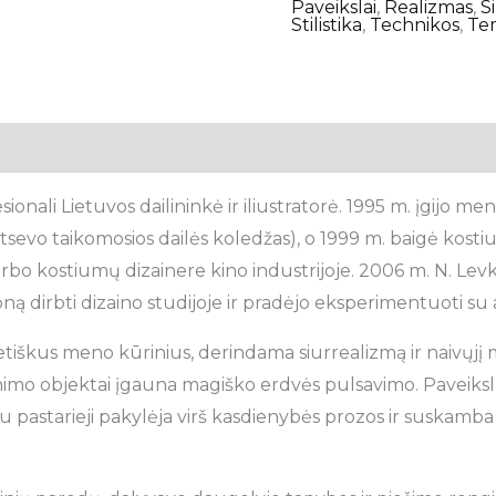
Paveikslai
,
Realizmas
,
S
Stilistika
,
Technikos
,
Te
sionali Lietuvos dailininkė ir iliustratorė. 1995 m. įgijo 
tsevo taikomosios dailės koledžas), o 1999 m. baigė kostiu
irbo kostiumų dizainere kino industrijoje. 2006 m. N. Le
ą dirbti dizaino studijoje ir pradėjo eksperimentuoti su a
poetiškus meno kūrinius, derindama siurrealizmą ir naivųjį 
nimo objektai įgauna magiško erdvės pulsavimo. Paveiksl
pastarieji pakylėja virš kasdienybės prozos ir suskamba n