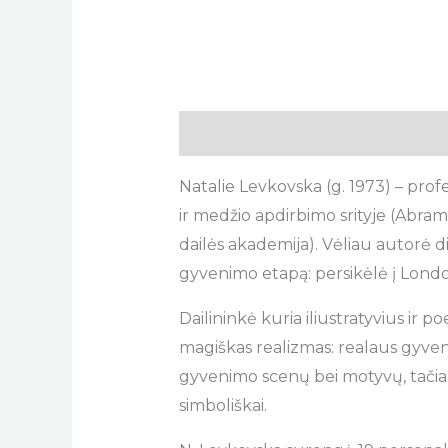
Description
Natalie Levkovska (g. 1973) – profe
ir medžio apdirbimo srityje (Abram
dailės akademija). Vėliau autorė d
gyvenimo etapą: persikėlė į London
Dailininkė kuria iliustratyvius ir 
magiškas realizmas: realaus gyve
gyvenimo scenų bei motyvų, tačiau 
simboliškai.