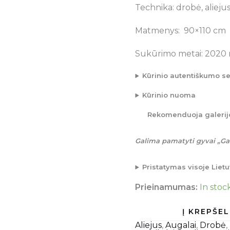
Technika: drobė, alieju
Matmenys: 90×110 cm
Sukūrimo metai: 2020 
Kūrinio autentiškumo se
Kūrinio nuoma
Rekomenduoja galerij
Galima pamatyti gyvai „Gal
Pristatymas visoje Lie
Prieinamumas:
In stoc
Aliejus
,
Augalai
,
Drobė
,