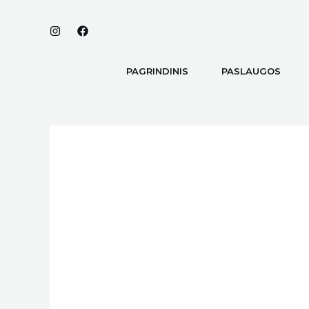
Pereiti
prie
turinio
PAGRINDINIS
PASLAUGOS