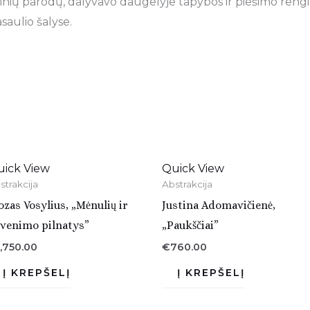
ių parodų, dalyvavo daugelyje tapybos ir piešimo rengini
saulio šalyse.
uick View
Quick View
strakcija
Abstrakcija
ozas Vosylius, „Mėnulių ir
Justina Adomavičienė,
venimo pilnatys”
„Paukščiai”
1,750.00
€
760.00