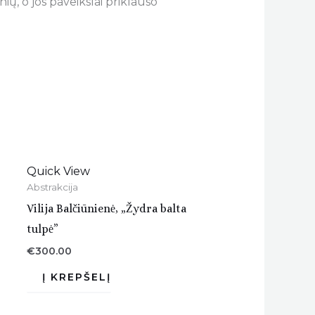
ų, o jos paveikslai priklauso
Quick View
Abstrakcija
Vilija Balčiūnienė, „Žydra balta
tulpė”
€
300.00