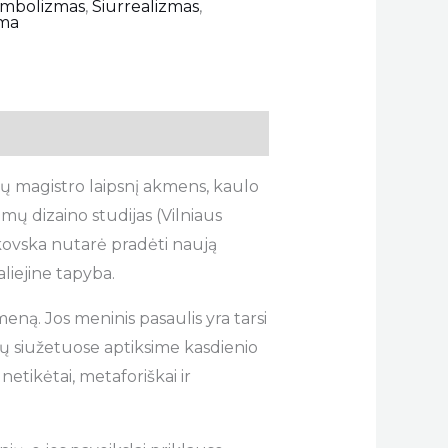
imbolizmas
,
Siurrealizmas
,
ma
menų magistro laipsnį akmens, kaulo
mų dizaino studijas (Vilniaus
vkovska nutarė pradėti naują
liejine tapyba.
meną. Jos meninis pasaulis yra tarsi
ų siužetuose aptiksime kasdienio
etikėtai, metaforiškai ir