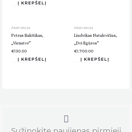
Abstrakcija
Abstrakcija
Petras Rakštikas,
Liudvikas Natalevičius,
„Vienatvė”
„Dvi figūros”
€
130.00
€
1,700.00
Sužinokite naujienas pirmieji