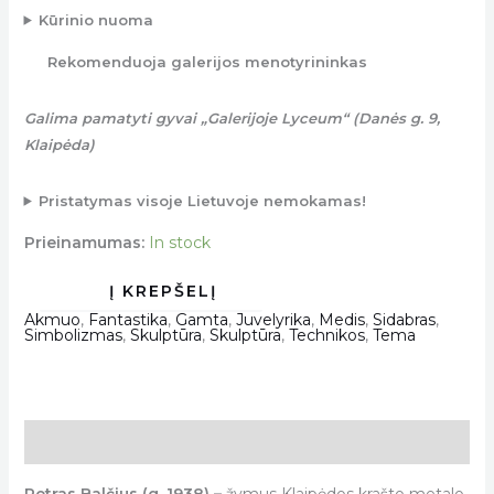
Kūrinio nuoma
Rekomenduoja galerijos menotyrininkas
Galima pamatyti gyvai „Galerijoje Lyceum“ (Danės g. 9,
Klaipėda)
Pristatymas visoje Lietuvoje nemokamas!
Prieinamumas:
In stock
Akmuo
,
Fantastika
,
Gamta
,
Juvelyrika
,
Medis
,
Sidabras
,
Simbolizmas
,
Skulptūra
,
Skulptūra
,
Technikos
,
Tema
Description
Petras Balčius (g. 1938) –
žymus Klaipėdos krašto metalo