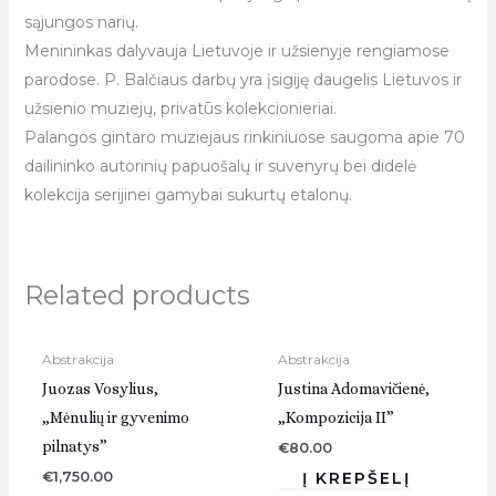
sąjungos narių.
Menininkas dalyvauja Lietuvoje ir užsienyje rengiamose
parodose. P. Balčiaus darbų yra įsigiję daugelis Lietuvos ir
užsienio muziejų, privatūs kolekcionieriai.
Palangos gintaro muziejaus rinkiniuose saugoma apie 70
dailininko autorinių papuošalų ir suvenyrų bei didelė
kolekcija serijinei gamybai sukurtų etalonų.
Related products
Abstrakcija
Abstrakcija
Juozas Vosylius,
Justina Adomavičienė,
„Mėnulių ir gyvenimo
„Kompozicija II”
pilnatys”
€
80.00
€
1,750.00