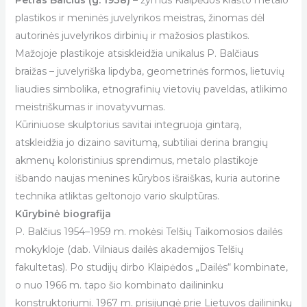
plastikos ir meninės juvelyrikos meistras, žinomas dėl
autorinės juvelyrikos dirbinių ir mažosios plastikos.
Mažojoje plastikoje atsiskleidžia unikalus P. Balčiaus
braižas – juvelyriška lipdyba, geometrinės formos, lietuvių
liaudies simbolika, etnografinių vietovių paveldas, atlikimo
meistriškumas ir inovatyvumas.
Kūriniuose skulptorius savitai integruoja gintarą,
atskleidžia jo dizaino savitumą, subtiliai derina brangių
akmenų koloristinius sprendimus, metalo plastikoje
išbando naujas menines kūrybos išraiškas, kuria autorine
technika atliktas geltonojo vario skulptūras.
Kūrybinė biografija
P. Balčius 1954–1959 m. mokėsi Telšių Taikomosios dailės
mokykloje (dab. Vilniaus dailės akademijos Telšių
fakultetas). Po studijų dirbo Klaipėdos „Dailės“ kombinate,
o nuo 1966 m. tapo šio kombinato dailininku
konstruktoriumi. 1967 m. prisijungė prie Lietuvos dailininkų