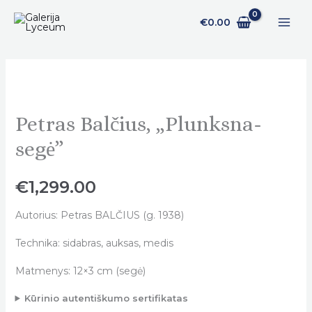
Pereiti
€
0.00
prie
turinio
Petras Balčius, „Plunksna-
Petras
Balčius,
segė”
„Plunksna-
segė"
€
1,299.00
quantity
Autorius: Petras BALČIUS (g. 1938)
Technika: sidabras, auksas, medis
Matmenys: 12×3 cm (segė)
Kūrinio autentiškumo sertifikatas