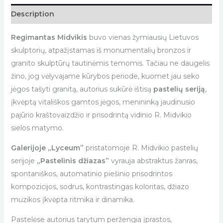
Description
Regimantas Midvikis
buvo vienas žymiausių Lietuvos
skulptorių, atpažįstamas iš monumentalių bronzos ir
granito skulptūrų tautinėmis temomis. Tačiau ne daugelis
žino, jog vėlyvajame kūrybos periode, kuomet jau seko
jėgos tašyti granitą, autorius sukūrė ištisą
pastelių seriją
,
įkvėptą vitališkos gamtos jėgos, menininką jaudinusio
pajūrio kraštovaizdžio ir prisodrintą vidinio R. Midvikio
sielos matymo.
Galerijoje „Lyceum”
pristatomoje R. Midvikio pastelių
serijoje
„Pastelinis džiazas”
vyrauja abstraktus žanras,
spontaniškos, automatinio piešinio prisodrintos
kompozicijos, sodrus, kontrastingas koloritas, džiazo
muzikos įkvėpta ritmika ir dinamika.
Pastelėse autorius tarytum peržengia įprastos,