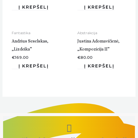
Fantastika
Abstrakcija
Andrius Seselskas,
Justina Adomavičienė,
„Lizdeika”
„Kompozicija II”
€
169.00
€
80.00