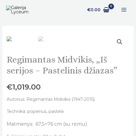
Pereiti
€
0.00
prie
turinio
Regimantas Midvikis, „Iš
Regimantas
Midvikis,
serijos – Pastelinis džiazas”
„Iš
serijos
€
1,019.00
-
Pastelinis
Autorius: Regimantas Midvikis (1947-2015)
džiazas"
Technika: popierius, pastelė
quantity
Matmenys: 67,5×76 cm (su rėmu)