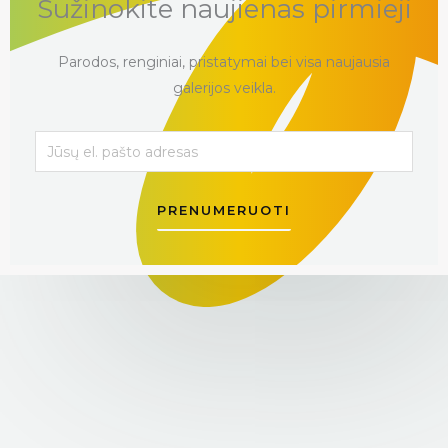
Sužinokite naujienas pirmieji
Parodos, renginiai, pristatymai bei visa naujausia
galerijos veikla.
PRENUMERUOTI