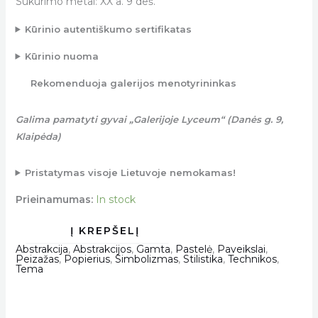
Sukūrimo metai: XX a. 9 deš.
Kūrinio autentiškumo sertifikatas
Kūrinio nuoma
Rekomenduoja galerijos menotyrininkas
Galima pamatyti gyvai „Galerijoje Lyceum“ (Danės g. 9,
Klaipėda)
Pristatymas visoje Lietuvoje nemokamas!
Prieinamumas:
In stock
Abstrakcija
,
Abstrakcijos
,
Gamta
,
Pastelė
,
Paveikslai
,
Peizažas
,
Popierius
,
Simbolizmas
,
Stilistika
,
Technikos
,
Tema