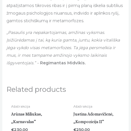
atpažįstamos tikrovės ribas ir į pirmą planą iškelia subtilius
žmogaus psichologijos niuansus, individo ir aplinkos ryšį,
gamtos stichiškumą ir metamorfozes.
„Pasaulis yra nepakartojamas, amžinas vyksmas.
Įsižiūrėdamas į tai, ką kuria gamta, juntu, kokia vitališka
jėga vykdo visas metamorfozes. Ta jėga persmelkia ir
mus, ir mes tampame amžinojo vyksmo laikinais
išgyventojais.” –
Regimantas Midvikis.
Related products
Abstrakcija
Abstrakcija
Arūnas Miliukas,
Justina Adomavičienė,
„Karnavalas”
„Kompozicija II”
€
230.00
€
250.00