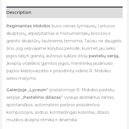
Description
Regimantas Midvikis
buvo vienas žymiausių Lietuvos
skulptorių, atpažįstamas iš monumentalių bronzos ir
granito skulptūrų tautinėmis temomis. Tačiau ne daugelis
žino, jog vėlyvajame kūrybos periode, kuomet jau seko
jėgos tašyti granitą, autorius sukūrė ištisą
pastelių seriją
,
įkvėptą vitališkos gamtos jėgos, menininką jaudinusio
pajūrio kraštovaizdžio ir prisodrintą vidinio R. Midvikio
sielos matymo.
Galerijoje „Lyceum”
pristatomoje R. Midvikio pastelių
serijoje
„Pastelinis džiazas”
vyrauja abstraktus žanras,
spontaniškos, automatinio piešinio prisodrintos
kompozicijos, sodrus, kontrastingas koloritas, džiazo
muzikos įkvėpta ritmika ir dinamika.