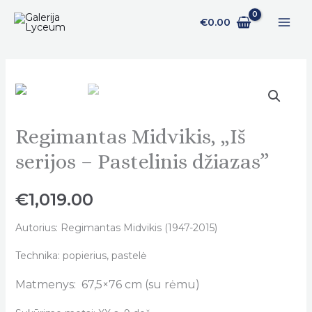
Pereiti
€
0.00
prie
turinio
Regimantas Midvikis, „Iš
Regimantas
Midvikis,
serijos – Pastelinis džiazas”
„Iš
serijos
€
1,019.00
-
Pastelinis
Autorius: Regimantas Midvikis (1947-2015)
džiazas"
Technika: popierius, pastelė
quantity
Matmenys: 67,5×76 cm (su rėmu)