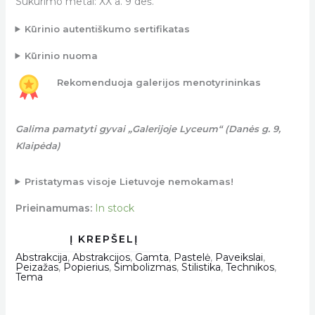
Sukūrimo metai: XX a. 9 deš.
Kūrinio autentiškumo sertifikatas
Kūrinio nuoma
Rekomenduoja galerijos menotyrininkas
Galima pamatyti gyvai „Galerijoje Lyceum“ (Danės g. 9,
Klaipėda)
Pristatymas visoje Lietuvoje nemokamas!
Prieinamumas:
In stock
Abstrakcija
,
Abstrakcijos
,
Gamta
,
Pastelė
,
Paveikslai
,
Peizažas
,
Popierius
,
Simbolizmas
,
Stilistika
,
Technikos
,
Tema