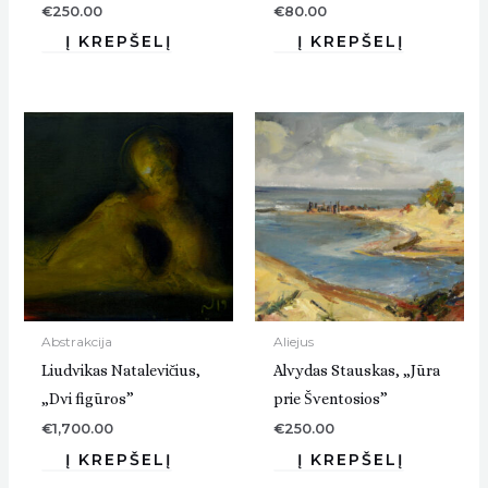
€
250.00
€
80.00
Abstrakcija
Aliejus
Liudvikas Natalevičius,
Alvydas Stauskas, „Jūra
„Dvi figūros”
prie Šventosios”
€
1,700.00
€
250.00