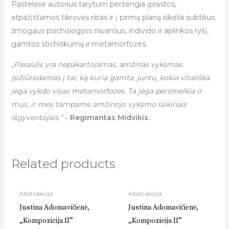
Pastelėse autorius tarytum peržengia įprastos,
atpažįstamos tikrovės ribas ir į pirmą planą iškelia subtilius
žmogaus psichologijos niuansus, individo ir aplinkos ryšį,
gamtos stichiškumą ir metamorfozes.
„Pasaulis yra nepakartojamas, amžinas vyksmas.
Įsižiūrėdamas į tai, ką kuria gamta, juntu, kokia vitališka
jėga vykdo visas metamorfozes. Ta jėga persmelkia ir
mus, ir mes tampame amžinojo vyksmo laikinais
išgyventojais.” –
Regimantas Midvikis.
Related products
Abstrakcija
Abstrakcija
Justina Adomavičienė,
Justina Adomavičienė,
„Kompozicija II”
„Kompozicija II”