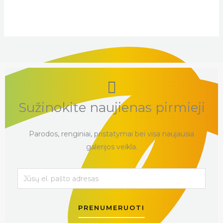
Sužinokite naujienas pirmieji
Parodos, renginiai, pristatymai bei visa naujausia
galerijos veikla.
PRENUMERUOTI