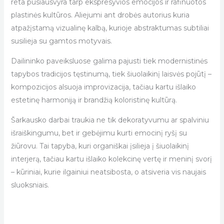
reta pusiausvyra tarp ekspresyvios emocijos ir rafinuotos
plastinės kultūros. Aliejumi ant drobės autorius kuria
atpažįstamą vizualinę kalbą, kurioje abstraktumas subtiliai
susilieja su gamtos motyvais.
Dailininko paveiksluose galima pajusti tiek modernistinės
tapybos tradicijos tęstinumą, tiek šiuolaikinį laisvės pojūtį –
kompozicijos alsuoja improvizacija, tačiau kartu išlaiko
estetinę harmoniją ir brandžią koloristinę kultūrą.
Šarkausko darbai traukia ne tik dekoratyvumu ar spalviniu
išraiškingumu, bet ir gebėjimu kurti emocinį ryšį su
žiūrovu. Tai tapyba, kuri organiškai įsilieja į šiuolaikinį
interjerą, tačiau kartu išlaiko kolekcinę vertę ir meninį svorį
– kūriniai, kurie ilgainiui neatsibosta, o atsiveria vis naujais
sluoksniais.