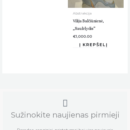
Abstrakcija
Vilija Balčiūnienė,
„Saulėlydis”
€
1,000.00
Sužinokite naujienas pirmieji