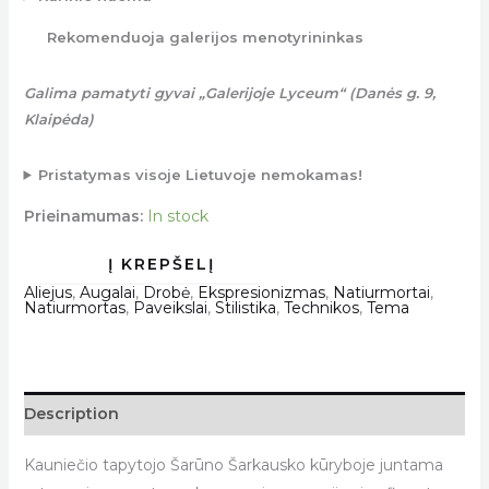
Rekomenduoja galerijos menotyrininkas
Galima pamatyti gyvai „Galerijoje Lyceum“ (Danės g. 9,
Klaipėda)
Pristatymas visoje Lietuvoje nemokamas!
Prieinamumas:
In stock
Aliejus
,
Augalai
,
Drobė
,
Ekspresionizmas
,
Natiurmortai
,
Natiurmortas
,
Paveikslai
,
Stilistika
,
Technikos
,
Tema
Description
Kauniečio tapytojo Šarūno Šarkausko kūryboje juntama