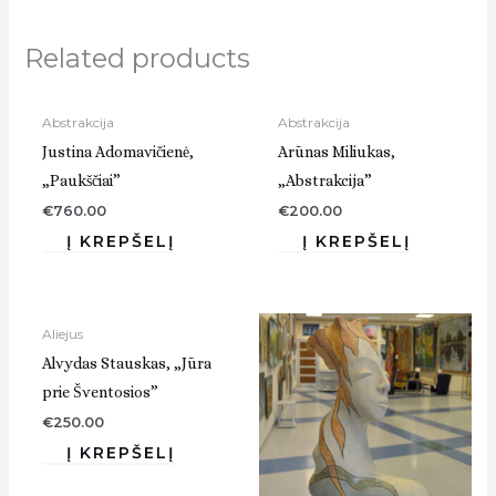
Related products
Abstrakcija
Abstrakcija
Justina Adomavičienė,
Arūnas Miliukas,
„Paukščiai”
„Abstrakcija”
€
760.00
€
200.00
Aliejus
Alvydas Stauskas, „Jūra
prie Šventosios”
€
250.00