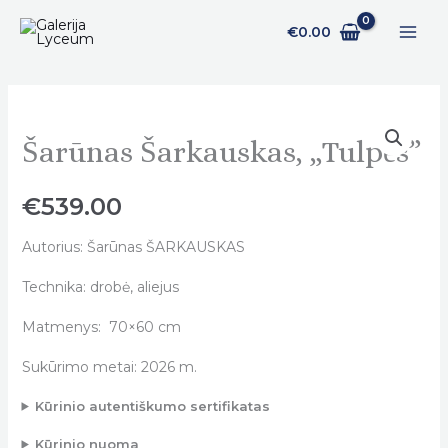
Pereiti
€
0.00
prie
turinio
Šarūnas Šarkauskas, „Tulpės”
Šarūnas
Šarkauskas,
„Tulpės"
€
539.00
quantity
Autorius: Šarūnas ŠARKAUSKAS
Technika: drobė, aliejus
Matmenys: 70×60 cm
Sukūrimo metai: 2026 m.
Kūrinio autentiškumo sertifikatas
Kūrinio nuoma