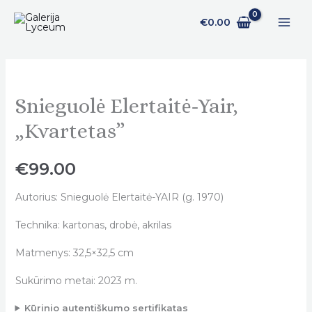
Pereiti
€
0.00
prie
turinio
Snieguolė Elertaitė-Yair,
Snieguolė
Elertaitė-
„Kvartetas”
Yair,
„Kvartetas"
€
99.00
quantity
Autorius: Snieguolė Elertaitė-YAIR (g. 1970)
Technika: kartonas, drobė, akrilas
Matmenys: 32,5×32,5 cm
Sukūrimo metai: 2023 m.
Kūrinio autentiškumo sertifikatas