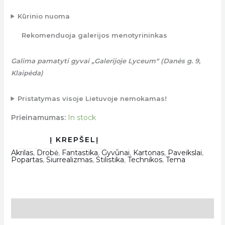
Kūrinio nuoma
Rekomenduoja galerijos menotyrininkas
Galima pamatyti gyvai „Galerijoje Lyceum“ (Danės g. 9,
Klaipėda)
Pristatymas visoje Lietuvoje nemokamas!
Prieinamumas:
In stock
Akrilas
,
Drobė
,
Fantastika
,
Gyvūnai
,
Kartonas
,
Paveikslai
,
Popartas
,
Siurrealizmas
,
Stilistika
,
Technikos
,
Tema
Description