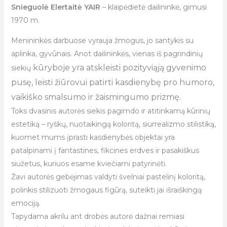
Snieguolė Elertaitė YAIR
– klaipėdietė dailininkė, gimusi
1970 m.
Menininkės darbuose vyrauja žmogus, jo santykis su
aplinka, gyvūnais. Anot dailininkės, vienas iš pagrindinių
kūryboje yra atskleisti pozityviąją gyvenimo
siekių
pusę, leisti žiūrovui patirti kasdienybę pro humoro,
vaikiško smalsumo ir žaismingumo prizmę.
Toks dvasinis autorės siekis pagimdo ir atitinkamą kūrinių
estetiką – ryškų, nuotaikingą koloritą, siurrealizmo stilistiką,
kuomet mums įprasti kasdienybės objektai yra
patalpinami į fantastines, fikcines erdves ir pasakiškus
siužetus, kuriuos esame kviečiami patyrinėti.
Žavi autorės gebėjimas valdyti švelniai pastelinį koloritą,
polinkis stilizuoti žmogaus figūrą, suteikti jai išraiškingą
emociją.
Tapydama akrilu ant drobės autorė dažnai remiasi