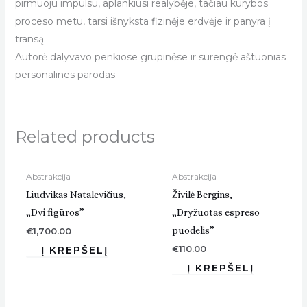
pirmuoju impulsu, aplankiusi realybėje, tačiau kūrybos
proceso metu, tarsi išnyksta fizinėje erdvėje ir panyra į
transą.
Autorė dalyvavo penkiose grupinėse ir surengė aštuonias
personalines parodas.
Related products
Abstrakcija
Abstrakcija
Liudvikas Natalevičius,
Živilė Bergins,
„Dvi figūros”
„Dryžuotas espreso
puodelis”
€
1,700.00
€
110.00