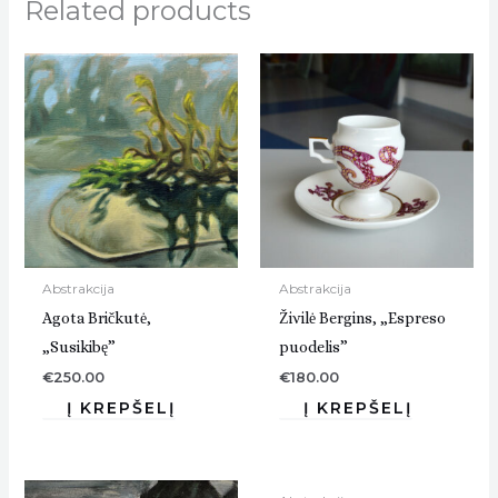
Related products
Abstrakcija
Abstrakcija
Agota Bričkutė,
Živilė Bergins, „Espreso
„Susikibę”
puodelis”
€
250.00
€
180.00