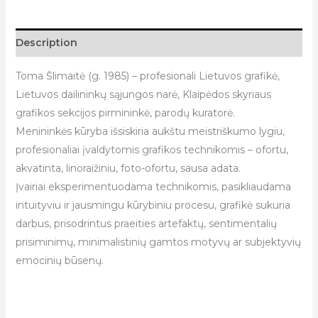
Description
Toma Šlimaitė (g. 1985) – profesionali Lietuvos grafikė,
Lietuvos dailininkų sąjungos narė, Klaipėdos skyriaus
grafikos sekcijos pirmininkė, parodų kuratorė.
Menininkės kūryba išsiskiria aukštu meistriškumo lygiu,
profesionaliai įvaldytomis grafikos technikomis – ofortu,
akvatinta, linoraižiniu, foto-ofortu, sausa adata.
Įvairiai eksperimentuodama technikomis, pasikliaudama
intuityviu ir jausmingu kūrybiniu procesu, grafikė sukuria
darbus, prisodrintus praeities artefaktų, sentimentalių
prisiminimų, minimalistinių gamtos motyvų ar subjektyvių
emocinių būsenų.