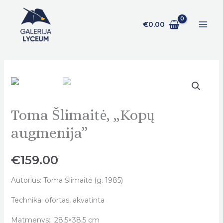
Pereiti
prie
€
0.00
turinio
Toma Šlimaitė, „Kopų
Toma
Šlimaitė,
augmenija”
„Kopų
augmenija"
€
159.00
quantity
Autorius: Toma Šlimaitė (g. 1985)
Technika: ofortas, akvatinta
Matmenys: 28,5×38,5 cm