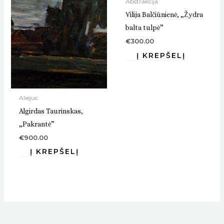
Abstrakcija
Vilija Balčiūnienė, „Žydra
balta tulpė”
€
300.00
Aliejus
Algirdas Taurinskas,
„Pakrantė”
€
900.00