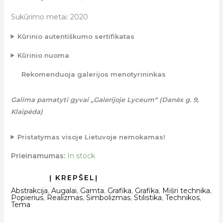
Sukūrimo metai: 2020
Kūrinio autentiškumo sertifikatas
Kūrinio nuoma
Rekomenduoja galerijos menotyrininkas
Galima pamatyti gyvai „Galerijoje Lyceum“ (Danės g. 9,
Klaipėda)
Pristatymas visoje Lietuvoje nemokamas!
Prieinamumas:
In stock
Abstrakcija
,
Augalai
,
Gamta
,
Grafika
,
Grafika
,
Mišri technika
,
Popierius
,
Realizmas
,
Simbolizmas
,
Stilistika
,
Technikos
,
Tema