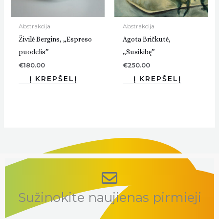
Abstrakcija
Abstrakcija
Živilė Bergins, „Espreso
Agota Bričkutė,
puodelis”
„Susikibę”
€
180.00
€
250.00
Sužinokite naujienas pirmieji