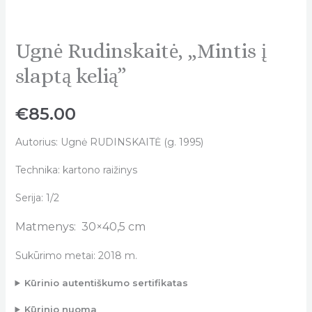
Ugnė Rudinskaitė, „Mintis į
Ugnė
Rudinskaitė,
slaptą kelią”
„Mintis
į
€
85.00
slaptą
kelią"
Autorius: Ugnė RUDINSKAITĖ (g. 1995)
quantity
Technika: kartono raižinys
Serija: 1/2
Matmenys: 30×40,5 cm
Sukūrimo metai: 2018 m.
Kūrinio autentiškumo sertifikatas
Kūrinio nuoma