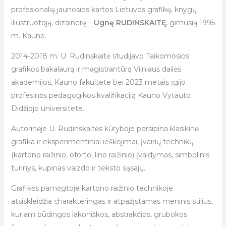
profesionalią jaunosios kartos Lietuvos grafikę, knygų
iliustruotoją, dizainerę –
Ugnę RUDINSKAITĘ
, gimusią 1995
m. Kaune.
2014-2018 m. U. Rudinskaitė studijavo Taikomosios
grafikos bakalaurą ir magistrantūrą Vilniaus dailės
akademijos, Kauno fakultete bei 2023 metais įgijo
profesinės pedagogikos kvalifikaciją Kauno Vytauto
Didžiojo universitete.
Autorinėje U. Rudinskaitės kūryboje persipina klasikinė
grafika ir eksperimentiniai ieškojimai, įvairių technikų
(kartono raižinio, oforto, lino raižinio) įvaldymas, simbolinis
turinys, kupinas vaizdo ir teksto sąsajų.
Grafikės pamėgtoje kartono raižinio technikoje
atsiskleidžia charakteringas ir atpažįstamas meninis stilius,
kuriam būdingos lakoniškos, abstrakčios, grubokos