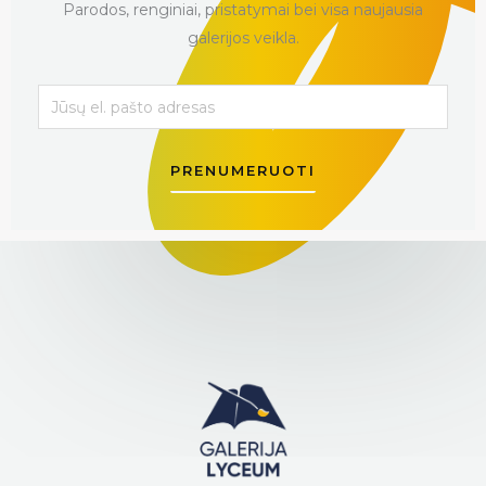
Parodos, renginiai, pristatymai bei visa naujausia
galerijos veikla.
PRENUMERUOTI