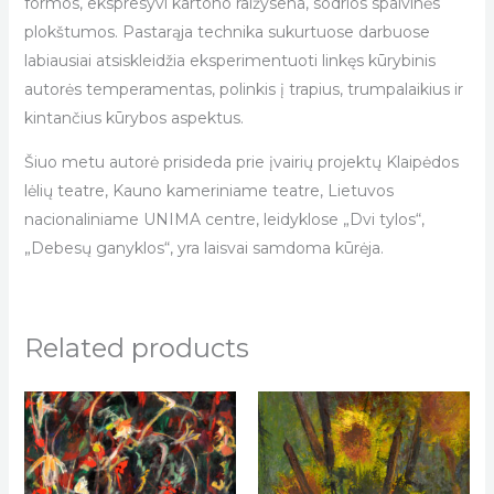
formos, ekspresyvi kartono raižysena, sodrios spalvinės
plokštumos. Pastarąja technika sukurtuose darbuose
labiausiai atsiskleidžia eksperimentuoti linkęs kūrybinis
autorės temperamentas, polinkis į trapius, trumpalaikius ir
kintančius kūrybos aspektus.
Šiuo metu autorė prisideda prie įvairių projektų Klaipėdos
lėlių teatre, Kauno kameriniame teatre, Lietuvos
nacionaliniame UNIMA centre, leidyklose „Dvi tylos“,
„Debesų ganyklos“, yra laisvai samdoma kūrėja.
Related products