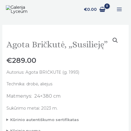
Pereiti
€
0.00
prie
turinio
Agota Bričkutė, „Susilieję”
Agota
Bričkutė,
„Susilieję"
€
289.00
quantity
Autorius: Agota BRIČKUTĖ (g. 1993)
Technika: drobė, aliejus
Matmenys: 24×380 cm
Sukūrimo metai: 2023 m.
Kūrinio autentiškumo sertifikatas
Kūrinio nuoma