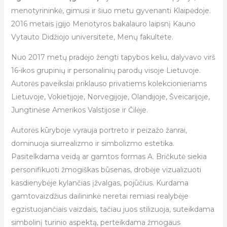
menotyrininkė, gimusi ir šiuo metu gyvenanti Klaipėdoje.
2016 metais įgijo Menotyros bakalauro laipsnį Kauno
Vytauto Didžiojo universitete, Menų fakultete.
Nuo 2017 metų pradėjo žengti tapybos keliu, dalyvavo virš
16-ikos grupinių ir personalinių parodų visoje Lietuvoje.
Autorės paveikslai priklauso privatiems kolekcionieriams
Lietuvoje, Vokietijoje, Norvegijoje, Olandijoje, Šveicarijoje,
Jungtinėse Amerikos Valstijose ir Čilėje.
Autorės kūryboje vyrauja portreto ir peizažo žanrai,
dominuoja siurrealizmo ir simbolizmo estetika.
Pasitelkdama veidą ar gamtos formas A. Bričkutė siekia
personifikuoti žmogiškas būsenas, drobėje vizualizuoti
kasdienybėje kylančias įžvalgas, pojūčius. Kurdama
gamtovaizdžius dailininkė neretai remiasi realybėje
egzistuojančiais vaizdais, tačiau juos stilizuoja, suteikdama
simbolinį turinio aspektą, perteikdama žmogaus