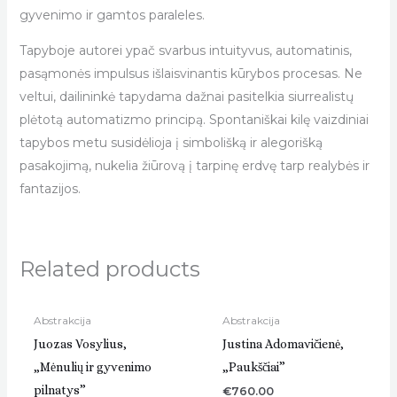
gyvenimo ir gamtos paraleles.
Tapyboje autorei ypač svarbus intuityvus, automatinis,
pasąmonės impulsus išlaisvinantis kūrybos procesas. Ne
veltui, dailininkė tapydama dažnai pasitelkia siurrealistų
plėtotą automatizmo principą. Spontaniškai kilę vaizdiniai
tapybos metu susidėlioja į simbolišką ir alegorišką
pasakojimą, nukelia žiūrovą į tarpinę erdvę tarp realybės ir
fantazijos.
Related products
Abstrakcija
Abstrakcija
Juozas Vosylius,
Justina Adomavičienė,
„Mėnulių ir gyvenimo
„Paukščiai”
pilnatys”
€
760.00