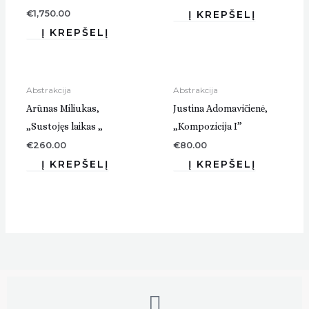
€
1,750.00
Abstrakcija
Abstrakcija
Arūnas Miliukas,
Justina Adomavičienė,
„Sustojęs laikas „
„Kompozicija I”
€
260.00
€
80.00