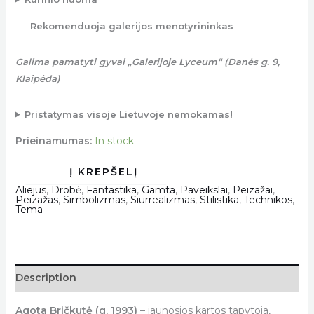
Rekomenduoja galerijos menotyrininkas
Galima pamatyti gyvai „Galerijoje Lyceum“ (Danės g. 9,
Klaipėda)
Pristatymas visoje Lietuvoje nemokamas!
Prieinamumas:
In stock
Aliejus
,
Drobė
,
Fantastika
,
Gamta
,
Paveikslai
,
Peizažai
,
Peizažas
,
Simbolizmas
,
Siurrealizmas
,
Stilistika
,
Technikos
,
Tema
Description
Agota Bričkutė (g. 1993)
– jaunosios kartos tapytoja,