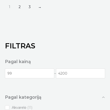
1
2
3
→
FILTRAS
Pagal kainą
–
Pagal kategoriją
1
Akvarelė
11