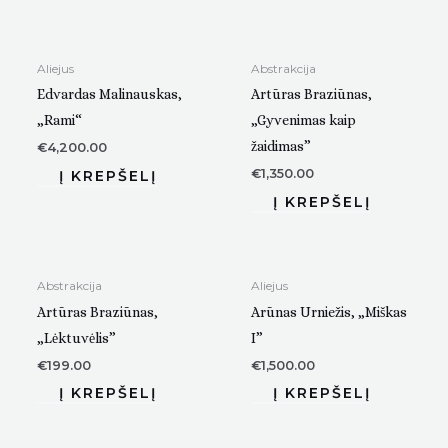
Aliejus
Abstrakcija
Edvardas Malinauskas,
Artūras Braziūnas,
„Rami“
„Gyvenimas kaip
žaidimas”
€
4,200.00
€
1,350.00
Abstrakcija
Aliejus
Artūras Braziūnas,
Arūnas Urniežis, „Miškas
„Lėktuvėlis”
I”
€
199.00
€
1,500.00