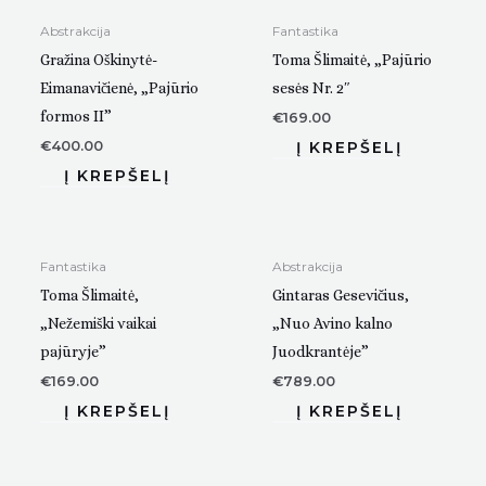
Abstrakcija
Fantastika
Gražina Oškinytė-
Toma Šlimaitė, „Pajūrio
Eimanavičienė, „Pajūrio
sesės Nr. 2″
formos II”
€
169.00
€
400.00
Fantastika
Abstrakcija
Toma Šlimaitė,
Gintaras Gesevičius,
„Nežemiški vaikai
„Nuo Avino kalno
pajūryje”
Juodkrantėje”
€
169.00
€
789.00