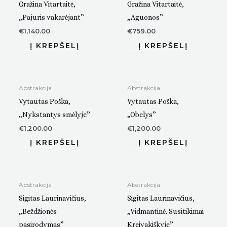
Gražina Vitartaitė,
Gražina Vitartaitė,
„Pajūris vakarėjant”
„Aguonos”
€
1,140.00
€
759.00
Abstrakcija
Abstrakcija
Vytautas Poška,
Vytautas Poška,
„Nykstantys smėlyje”
„Obelys”
€
1,200.00
€
1,200.00
Abstrakcija
Abstrakcija
Sigitas Laurinavičius,
Sigitas Laurinavičius,
„Beždžionės
„Vidmantinė. Susitikimai
pasirodymas”
Kreivakiškyje”