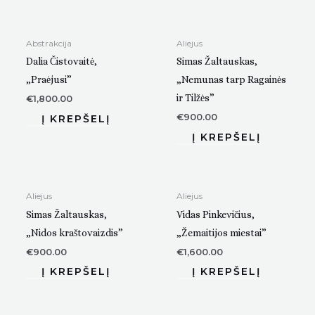
Abstrakcija
Aliejus
Dalia Čistovaitė,
Simas Žaltauskas,
„Praėjusi”
„Nemunas tarp Ragainės
ir Tilžės”
€
1,800.00
€
900.00
Aliejus
Aliejus
Simas Žaltauskas,
Vidas Pinkevičius,
„Nidos kraštovaizdis”
„Žemaitijos miestai”
€
900.00
€
1,600.00