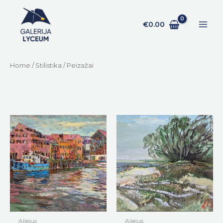
Pereiti
prie
€
0.00
turinio
Home
/
Stilistika
/ Peizažai
Aliejus
Aliejus