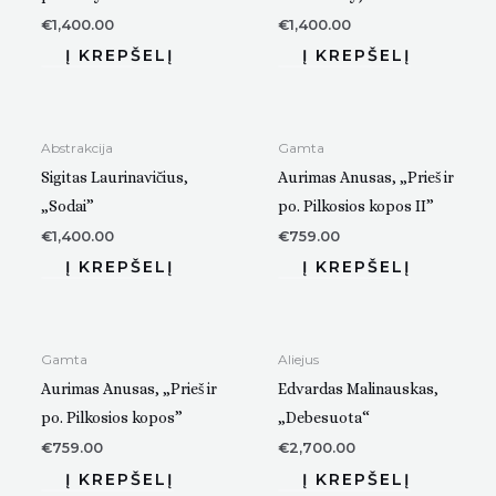
€
1,400.00
€
1,400.00
Abstrakcija
Gamta
Sigitas Laurinavičius,
Aurimas Anusas, „Prieš ir
„Sodai”
po. Pilkosios kopos II”
€
1,400.00
€
759.00
Gamta
Aliejus
Aurimas Anusas, „Prieš ir
Edvardas Malinauskas,
po. Pilkosios kopos”
„Debesuota“
€
759.00
€
2,700.00