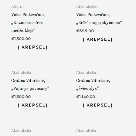
Aliejus
Abstrakcijos
Vidas Pinkevičius,
Vidas Pinkevičius,
„Kazimieras šernų
„Erškėtuogių skynimas”
medžioklėje”
€
699.00
€
1,500.00
Abstrakcija
Abstrakcija
Gražina Vitartaitė,
Gražina Vitartaitė,
„Pajūrys pavasary”
„Šviesulys”
€
1,500.00
€
1,140.00
Abstrakcija
Abstrakcija