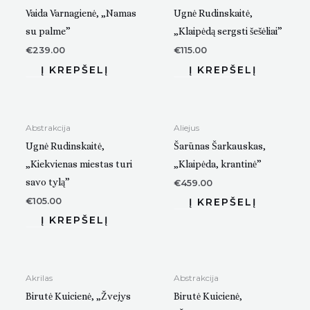
Vaida Varnagienė, „Namas
Ugnė Rudinskaitė,
su palme”
„Klaipėdą sergsti šešėliai”
€
239.00
€
115.00
Abstrakcija
Aliejus
Ugnė Rudinskaitė,
Šarūnas Šarkauskas,
„Kiekvienas miestas turi
„Klaipėda, krantinė”
savo tylą”
€
459.00
€
105.00
Akrilas
Abstrakcija
Birutė Kuicienė, „Žvejys
Birutė Kuicienė,