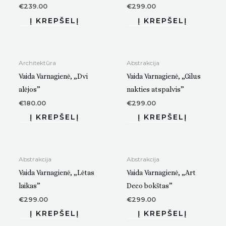
€
239.00
€
299.00
Architektūra
Abstrakcija
Vaida Varnagienė, „Dvi
Vaida Varnagienė, „Gilus
alėjos”
nakties atspalvis”
€
180.00
€
299.00
Abstrakcija
Abstrakcija
Vaida Varnagienė, „Lėtas
Vaida Varnagienė, „Art
laikas”
Deco bokštas”
€
299.00
€
299.00