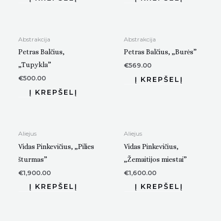
Abstrakcija
Abstrakcija
Petras Balčius,
Petras Balčius, „Burės”
„Tupykla”
€
569.00
€
500.00
Aliejus
Aliejus
Vidas Pinkevičius, „Pilies
Vidas Pinkevičius,
šturmas”
„Žemaitijos miestai”
€
1,900.00
€
1,600.00