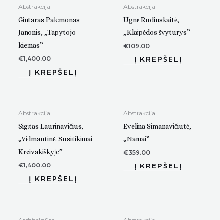
Abstrakcija
Abstrakcija
Gintaras Palemonas
Ugnė Rudinskaitė,
Janonis, „Tapytojo
„Klaipėdos švyturys”
kiemas”
€
109.00
€
1,400.00
Abstrakcija
Abstrakcija
Sigitas Laurinavičius,
Evelina Simanavičiūtė,
„Vidmantinė. Susitikimai
„Namai”
Kreivakiškyje”
€
359.00
€
1,400.00
Architektūra
Abstrakcija