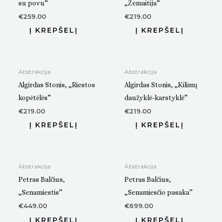
su povu“
„Žemaitija“
€
259.00
€
219.00
Abstrakcija
Abstrakcija
Algirdas Stonis, „Riestos
Algirdas Stonis, „Kilimų
kopėtėlės”
daužyklė-karstyklė”
€
219.00
€
219.00
Abstrakcija
Abstrakcija
Petras Balčius,
Petras Balčius,
„Senamiestis”
„Senamiesčio pasaka”
€
449.00
€
699.00