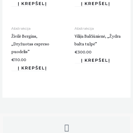
Abstrakcija
Abstrakcija
Živilė Bergins,
Vilija Balčiūnienė, „Žydra
„Dryžuotas espreso
balta tulpė”
puodelis”
€
300.00
€
110.00