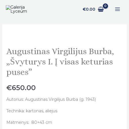
Pereiti
€
0.00
prie
turinio
Augustinas Virgilijus Burba,
Augustinas
Virgilijus
„Švyturys I. Į visas keturias
Burba,
puses”
„Švyturys
I.
€
650.00
Į
visas
Autorius: Augustinas Virgilijus Burba (g. 1943)
keturias
puses"
Technika: kartonas, aliejus
quantity
Matmenys: 80×43 cm