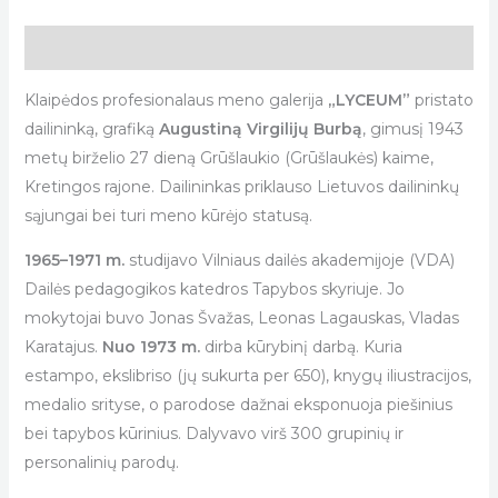
Description
Klaipėdos profesionalaus meno galerija
„LYCEUM”
pristato
dailininką, grafiką
Augustiną Virgilijų Burbą
, gimusį 1943
metų birželio 27 dieną Grūšlaukio (Grūšlaukės) kaime,
Kretingos rajone. Dailininkas priklauso Lietuvos dailininkų
sąjungai bei turi meno kūrėjo statusą.
1965–1971 m.
studijavo Vilniaus dailės akademijoje (VDA)
Dailės pedagogikos katedros Tapybos skyriuje. Jo
mokytojai buvo Jonas Švažas, Leonas Lagauskas, Vladas
Karatajus.
Nuo 1973 m.
dirba kūrybinį darbą. Kuria
estampo, ekslibriso (jų sukurta per 650), knygų iliustracijos,
medalio srityse, o parodose dažnai eksponuoja piešinius
bei tapybos kūrinius. Dalyvavo virš 300 grupinių ir
personalinių parodų.