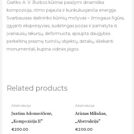
Grafiko A. V. Burbos kūriniai pasižymi dinamiška
kompozicija, ritmo pajauta ir kunkuliuojančia energija.
Svarbiausias dailininko kūrinių motyvas – žmogaus figūra,
įgyjanti ekspresyvias, sudėtingas pozas ir pamatyta iš
įvairiausių rakursų, deformuota, apsupta daugybės
perkeltinę prasmę turinčių objektų, detalių, išliekanti
monumentali, kupina vidinės jėgos.
Related products
Abstrakcija
Abstrakcija
Justina Adomavičienė,
Arūnas Miliukas,
„Kompozicija II”
„Abstrakcija”
€
250.00
€
200.00