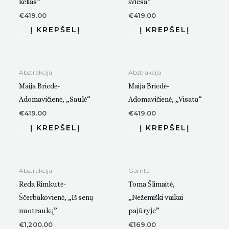
kelias“
šviesa“
€
419.00
€
419.00
Abstrakcija
Abstrakcija
Maija Briedė-
Maija Briedė-
Adomavičienė, „Saulė“
Adomavičienė, „Visata“
€
419.00
€
419.00
Abstrakcija
Gamta
Reda Rimkutė-
Toma Šlimaitė,
Ščerbakovienė, „Iš senų
„Nežemiški vaikai
nuotraukų”
pajūryje”
€
1,200.00
€
169.00