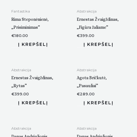
Fantastika
Abstrakcija
Rima Steponėnienė,
Ernestas Žvaigždinas,
„Prisiminimas”
„Figūra žaliame”
€
180.00
€
399.00
Abstrakcija
Abstrakcija
Ernestas Žvaigždinas,
Agota Bričkutė,
„Rytas”
„Pasauliai”
€
399.00
€
289.00
Abstrakcija
Abstrakcija
Danas Andriulionis,
Danas Andriulionis,