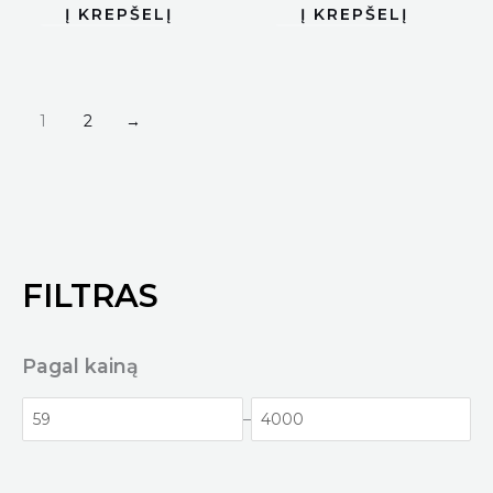
1
2
→
FILTRAS
Pagal kainą
–