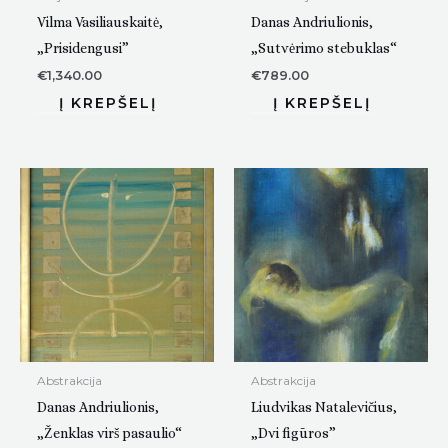
Vilma Vasiliauskaitė,
Danas Andriulionis,
„Prisidengusi”
„Sutvėrimo stebuklas“
€
1,340.00
€
789.00
Abstrakcija
Abstrakcija
Danas Andriulionis,
Liudvikas Natalevičius,
„Ženklas virš pasaulio“
„Dvi figūros”