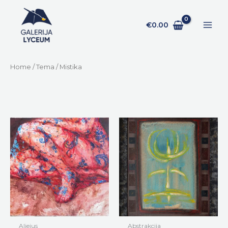
Pereiti
prie
€
0.00
turinio
Home
/
Tema
/ Mistika
Aliejus
Abstrakcija