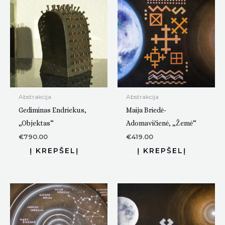
Abstrakcija
Abstrakcija
Gediminas Endriekus,
Maija Briedė-
„Objektas“
Adomavičienė, „Žemė“
€
790.00
€
419.00