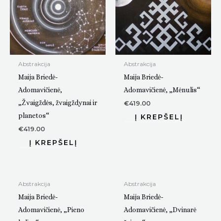
Abstrakcija
Abstrakcija
Maija Briedė-
Maija Briedė-
Adomavičienė,
Adomavičienė, „Mėnulis“
„Žvaigždės, žvaigždynai ir
€
419.00
planetos“
€
419.00
Abstrakcija
Abstrakcija
Maija Briedė-
Maija Briedė-
Adomavičienė, „Pieno
Adomavičienė, „Dvinarė