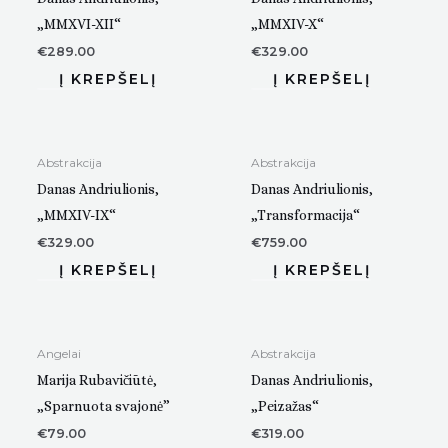
„MMXVI-XII“
„MMXIV-X“
€
289.00
€
329.00
Abstrakcija
Abstrakcija
Danas Andriulionis,
Danas Andriulionis,
„MMXIV-IX“
„Transformacija“
€
329.00
€
759.00
Angelai
Abstrakcija
Marija Rubavičiūtė,
Danas Andriulionis,
„Sparnuota svajonė”
„Peizažas“
€
79.00
€
319.00