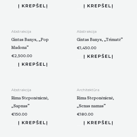
Abstrakcija
Abstrakcija
Gintas Banys, „Pop
Gintas Banys, „Trimatė”
Madona”
€
1,450.00
€
2,500.00
Abstrakcija
Architektūra
Rima Steponėnienė,
Rima Steponėnienė,
„Sapnas”
„Senas namas”
€
150.00
€
180.00