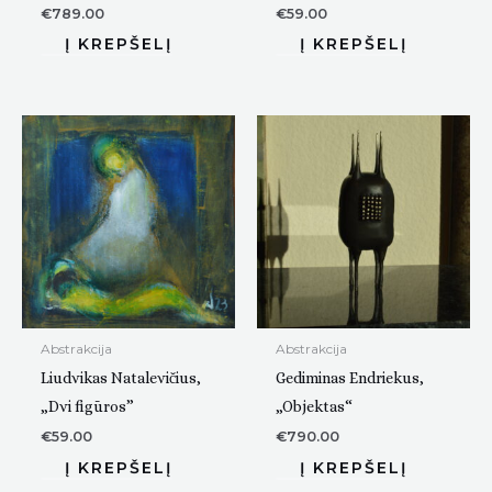
€
789.00
€
59.00
Abstrakcija
Abstrakcija
Liudvikas Natalevičius,
Gediminas Endriekus,
„Dvi figūros”
„Objektas“
€
59.00
€
790.00