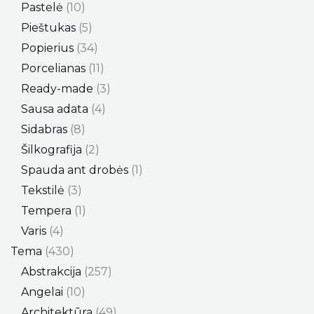
Pastelė
10
Pieštukas
5
Popierius
34
Porcelianas
11
Ready-made
3
Sausa adata
4
Sidabras
8
Šilkografija
2
Spauda ant drobės
1
Tekstilė
3
Tempera
1
Varis
4
Tema
430
Abstrakcija
257
Angelai
10
Architektūra
49