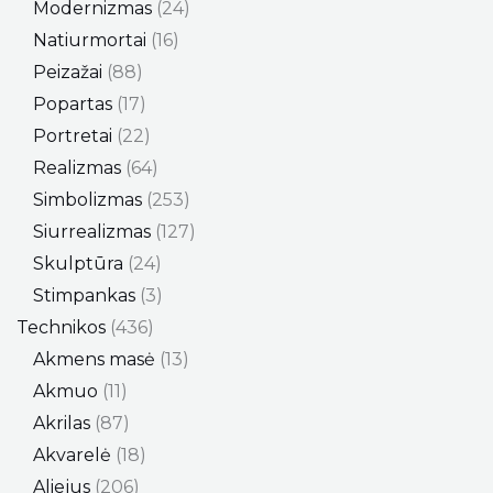
Modernizmas
24
Natiurmortai
16
Peizažai
88
Popartas
17
Portretai
22
Realizmas
64
Simbolizmas
253
Siurrealizmas
127
Skulptūra
24
Stimpankas
3
Technikos
436
Akmens masė
13
Akmuo
11
Akrilas
87
Akvarelė
18
Aliejus
206