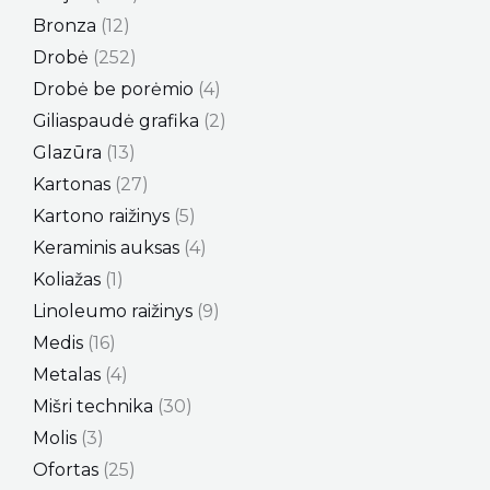
Bronza
12
Drobė
252
Drobė be porėmio
4
Giliaspaudė grafika
2
Glazūra
13
Kartonas
27
Kartono raižinys
5
Keraminis auksas
4
Koliažas
1
Linoleumo raižinys
9
Medis
16
Metalas
4
Mišri technika
30
Molis
3
Ofortas
25