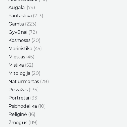
Augalai
74
Fantastika
213
Gamta
223
Gyvūnai
72
Kosmosas
20
Marinistika
45
Miestas
45
Mistika
52
Mitologija
20
Natiurmortas
28
Peizažas
135
Portretai
33
Psichodelika
10
Religinė
16
Žmogus
119