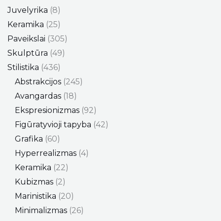
Juvelyrika
8
Keramika
25
Paveikslai
305
Skulptūra
49
Stilistika
436
Abstrakcijos
245
Avangardas
18
Ekspresionizmas
92
Figūratyvioji tapyba
42
Grafika
60
Hyperrealizmas
4
Keramika
22
Kubizmas
2
Marinistika
20
Minimalizmas
26