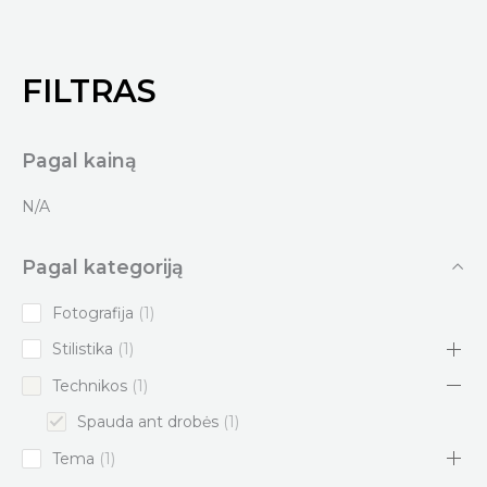
FILTRAS
Pagal kainą
N/A
Pagal kategoriją
1
Fotografija
1
p
1
Stilistika
1
r
p
1
Technikos
1
o
r
p
1
Spauda ant drobės
1
d
o
r
p
1
Tema
1
u
d
o
r