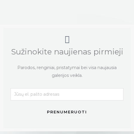
p
c
u
d
o
r
t
c
u
d
o
t
c
u
d
t
c
u
t
c
Sužinokite naujienas pirmieji
t
Parodos, renginiai, pristatymai bei visa naujausia
galerijos veikla.
PRENUMERUOTI