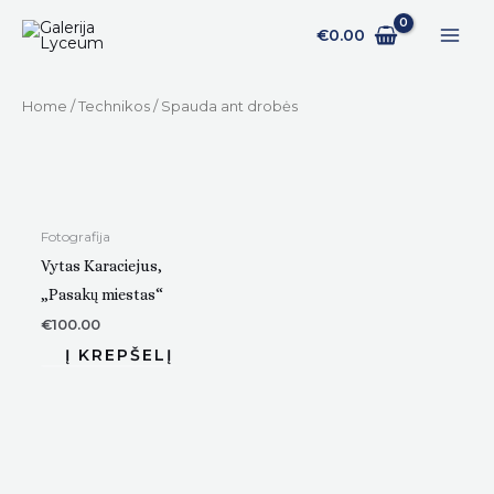
Pereiti
€
0.00
prie
turinio
Home
/
Technikos
/ Spauda ant drobės
Fotografija
Vytas Karaciejus,
„Pasakų miestas“
€
100.00