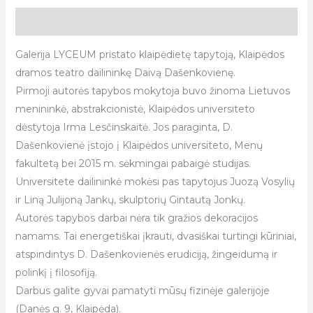
Description
Galerija LYCEUM pristato klaipėdietę tapytoją, Klaipėdos
dramos teatro dailininkę Daivą Dašenkovienę.
Pirmoji autorės tapybos mokytoja buvo žinoma Lietuvos
menininkė, abstrakcionistė, Klaipėdos universiteto
dėstytoja Irma Lesčinskaitė. Jos paraginta, D.
Dašenkovienė įstojo į Klaipėdos universiteto, Menų
fakultetą bei 2015 m. sėkmingai pabaigė studijas.
Universitete dailininkė mokėsi pas tapytojus Juozą Vosylių
ir Liną Julijoną Jankų, skulptorių Gintautą Jonkų.
Autorės tapybos darbai nėra tik gražios dekoracijos
namams. Tai energetiškai įkrauti, dvasiškai turtingi kūriniai,
atspindintys D. Dašenkovienės erudiciją, žingeidumą ir
polinkį į filosofiją.
Darbus galite gyvai pamatyti mūsų fizinėje galerijoje
(Danės g. 9, Klaipėda).