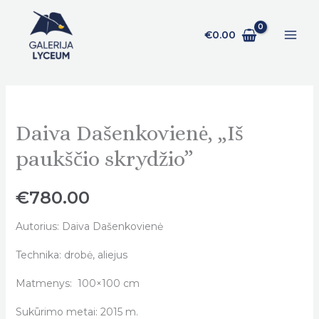
Pereiti
prie
€
0.00
turinio
Daiva Dašenkovienė, „Iš
Daiva
Dašenkovienė,
paukščio skrydžio”
„Iš
paukščio
€
780.00
skrydžio"
quantity
Autorius: Daiva Dašenkovienė
Technika: drobė, aliejus
Matmenys: 100×100 cm
Sukūrimo metai: 2015 m.