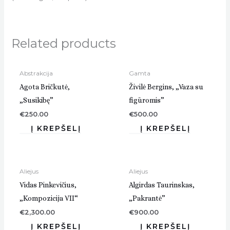
Related products
Abstrakcija
Gamta
Agota Bričkutė,
Živilė Bergins, „Vaza su
„Susikibę”
figūromis”
€
250.00
€
500.00
Aliejus
Aliejus
Vidas Pinkevičius,
Algirdas Taurinskas,
„Kompozicija VII“
„Pakrantė”
€
2,300.00
€
900.00