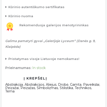
Kūrinio autentiškumo sertifikatas
Kūrinio nuoma
Rekomenduoja galerijos menotyrininkas
Galima pamatyti gyvai „Galerijoje Lyceum“ (Danės g. 9,
Klaipėda)
Pristatymas visoje Lietuvoje nemokamas!
Prieinamumas:
In stock
Abstrakcija
,
Abstrakcijos
,
Aliejus
,
Drobė
,
Gamta
,
Paveikslai
,
Peizažai
,
Peizažas
,
Simbolizmas
,
Stilistika
,
Technikos
,
Tema