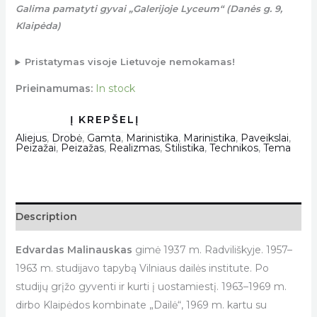
Galima pamatyti gyvai „Galerijoje Lyceum“ (Danės g. 9,
Klaipėda)
Pristatymas visoje Lietuvoje nemokamas!
Prieinamumas:
In stock
Aliejus
,
Drobė
,
Gamta
,
Marinistika
,
Marinistika
,
Paveikslai
,
Peizažai
,
Peizažas
,
Realizmas
,
Stilistika
,
Technikos
,
Tema
Description
Edvardas Malinauskas
gimė 1937 m. Radviliškyje. 1957–
1963 m. studijavo tapybą Vilniaus dailės institute. Po
studijų grįžo gyventi ir kurti į uostamiestį. 1963–1969 m.
dirbo Klaipėdos kombinate „Dailė“, 1969 m. kartu su