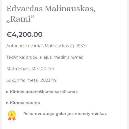
Edvardas Malinauskas,
Edvardas
Malinauskas,
„Rami“
„Rami“
quantity
€
4,200.00
Autorius: Edvardas Malinauskas (g. 1937)
Technika: drobė, aliejus, medinis rėmas
Matmenys: 60×100 cm
Sukūrimo metai: 2023 m.
Kūrinio autentiškumo sertifikatas
Kūrinio nuoma
Rekomenduoja galerijos menotyrininkas