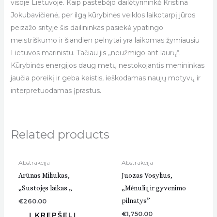
visoje Lietuvoje. Kaip pastebėjo dailėtyrininkė Kristina
Jokubavičienė, per ilgą kūrybinės veiklos laikotarpį jūros
peizažo srityje šis dailininkas pasiekė ypatingo
meistriškumo ir šiandien pelnytai yra laikomas žymiausiu
Lietuvos marinistu. Tačiau jis „neužmigo ant laurų“.
Kūrybinės energijos daug metų nestokojantis menininkas
jaučia poreikį ir geba keistis, ieškodamas naujų motyvų ir
interpretuodamas įprastus.
Related products
Abstrakcija
Abstrakcija
Arūnas Miliukas,
Juozas Vosylius,
„Sustojęs laikas „
„Mėnulių ir gyvenimo
pilnatys”
€
260.00
€
1,750.00