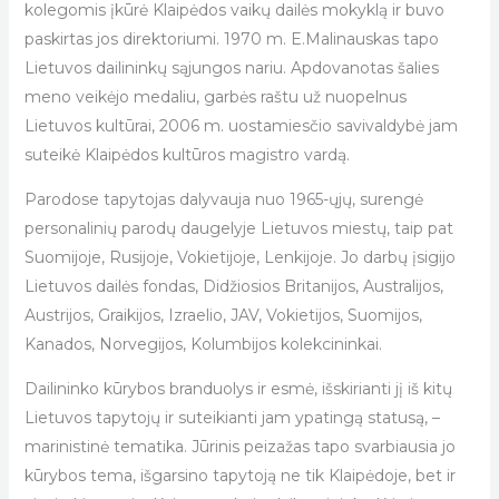
kolegomis įkūrė Klaipėdos vaikų dailės mokyklą ir buvo
paskirtas jos direktoriumi. 1970 m. E.Malinauskas tapo
Lietuvos dailininkų sąjungos nariu. Apdovanotas šalies
meno veikėjo medaliu, garbės raštu už nuopelnus
Lietuvos kultūrai, 2006 m. uostamiesčio savivaldybė jam
suteikė Klaipėdos kultūros magistro vardą.
Parodose tapytojas dalyvauja nuo 1965-ųjų, surengė
personalinių parodų daugelyje Lietuvos miestų, taip pat
Suomijoje, Rusijoje, Vokietijoje, Lenkijoje. Jo darbų įsigijo
Lietuvos dailės fondas, Didžiosios Britanijos, Australijos,
Austrijos, Graikijos, Izraelio, JAV, Vokietijos, Suomijos,
Kanados, Norvegijos, Kolumbijos kolekcininkai.
Dailininko kūrybos branduolys ir esmė, išskirianti jį iš kitų
Lietuvos tapytojų ir suteikianti jam ypatingą statusą, –
marinistinė tematika. Jūrinis peizažas tapo svarbiausia jo
kūrybos tema, išgarsino tapytoją ne tik Klaipėdoje, bet ir