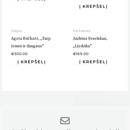
Aliejus
Fantastika
Agota Bričkutė, „Tarp
Andrius Seselskas,
žemės ir dangaus”
„Lizdeika”
€
300.00
€
169.00