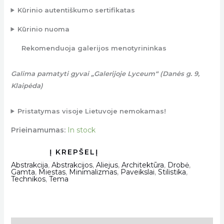
Kūrinio autentiškumo sertifikatas
Kūrinio nuoma
Rekomenduoja galerijos menotyrininkas
Galima pamatyti gyvai „Galerijoje Lyceum“ (Danės g. 9,
Klaipėda)
Pristatymas visoje Lietuvoje nemokamas!
Prieinamumas:
In stock
Abstrakcija
,
Abstrakcijos
,
Aliejus
,
Architektūra
,
Drobė
,
Gamta
,
Miestas
,
Minimalizmas
,
Paveikslai
,
Stilistika
,
Technikos
,
Tema