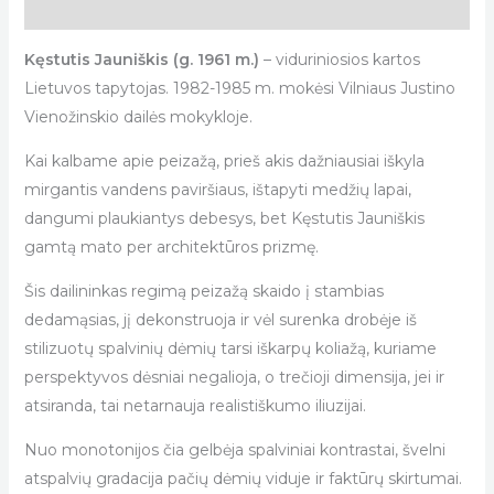
Description
Kęstutis Jauniškis (g. 1961 m.)
– viduriniosios kartos
Lietuvos tapytojas. 1982-1985 m. mokėsi Vilniaus Justino
Vienožinskio dailės mokykloje.
Kai kalbame apie peizažą, prieš akis dažniausiai iškyla
mirgantis vandens paviršiaus, ištapyti medžių lapai,
dangumi plaukiantys debesys, bet Kęstutis Jauniškis
gamtą mato per architektūros prizmę.
Šis dailininkas regimą peizažą skaido į stambias
dedamąsias, jį dekonstruoja ir vėl surenka drobėje iš
stilizuotų spalvinių dėmių tarsi iškarpų koliažą, kuriame
perspektyvos dėsniai negalioja, o trečioji dimensija, jei ir
atsiranda, tai netarnauja realistiškumo iliuzijai.
Nuo monotonijos čia gelbėja spalviniai kontrastai, švelni
atspalvių gradacija pačių dėmių viduje ir faktūrų skirtumai.