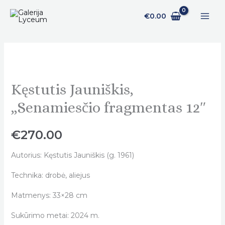
Pereiti
€
0.00
prie
turinio
Kęstutis Jauniškis,
Kęstutis
Jauniškis,
„Senamiesčio fragmentas 12″
„Senamiesčio
fragmentas
€
270.00
12"
quantity
Autorius: Kęstutis Jauniškis (g. 1961)
Technika: drobė, aliejus
Matmenys: 33×28 cm
Sukūrimo metai: 2024 m.