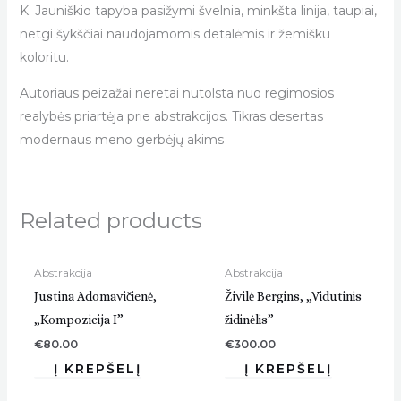
K. Jauniškio tapyba pasižymi švelnia, minkšta linija, taupiai,
netgi šykščiai naudojamomis detalėmis ir žemišku
koloritu.
Autoriaus peizažai neretai nutolsta nuo regimosios
realybės priartėja prie abstrakcijos. Tikras desertas
modernaus meno gerbėjų akims
Related products
Abstrakcija
Abstrakcija
Justina Adomavičienė,
Živilė Bergins, „Vidutinis
„Kompozicija I”
židinėlis”
€
80.00
€
300.00