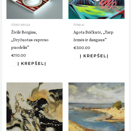
Abstrakcija
Aliejus
Živilė Bergins,
Agota Bričkutė, „Tarp
„Dryžuotas espreso
žemės ir dangaus”
puodelis”
€
300.00
€
110.00