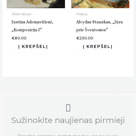
Abstrakcija
Aliejus
Justina Adomavičienė,
Alvydas Stauskas, „Jūra
„Kompozicija I”
prie Šventosios”
€
80.00
€
250.00
Sužinokite naujienas pirmieji