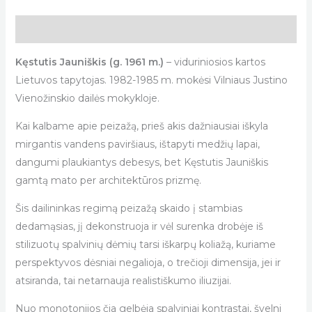
Description
Kęstutis Jauniškis (g. 1961 m.)
– viduriniosios kartos
Lietuvos tapytojas. 1982-1985 m. mokėsi Vilniaus Justino
Vienožinskio dailės mokykloje.
Kai kalbame apie peizažą, prieš akis dažniausiai iškyla
mirgantis vandens paviršiaus, ištapyti medžių lapai,
dangumi plaukiantys debesys, bet Kęstutis Jauniškis
gamtą mato per architektūros prizmę.
Šis dailininkas regimą peizažą skaido į stambias
dedamąsias, jį dekonstruoja ir vėl surenka drobėje iš
stilizuotų spalvinių dėmių tarsi iškarpų koliažą, kuriame
perspektyvos dėsniai negalioja, o trečioji dimensija, jei ir
atsiranda, tai netarnauja realistiškumo iliuzijai.
Nuo monotonijos čia gelbėja spalviniai kontrastai, švelni