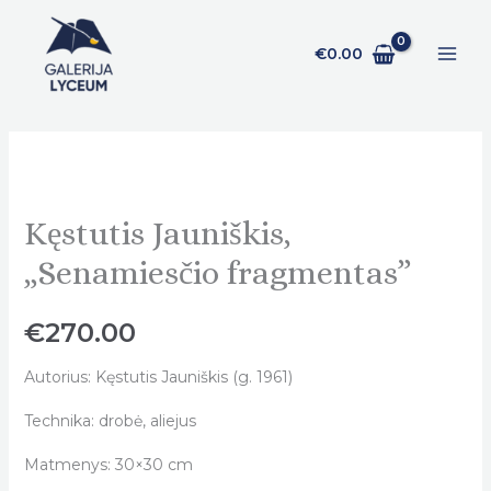
Pereiti
prie
€
0.00
turinio
Kęstutis Jauniškis,
Kęstutis
Jauniškis,
„Senamiesčio fragmentas”
„Senamiesčio
fragmentas"
€
270.00
quantity
Autorius: Kęstutis Jauniškis (g. 1961)
Technika: drobė, aliejus
Matmenys: 30×30 cm