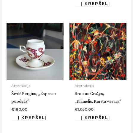
Abstrakcija
Abstrakcija
Živilė Bergins, „Espreso
Bronius Gražys,
puodelis”
„Kilimėlis. Karšta vasara“
€
180.00
€
1,050.00