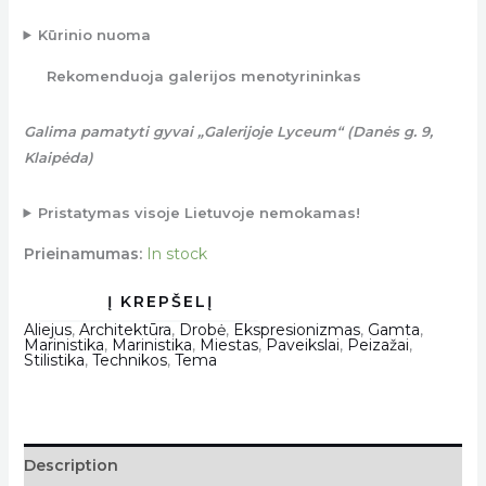
Kūrinio nuoma
Rekomenduoja galerijos menotyrininkas
Galima pamatyti gyvai „Galerijoje Lyceum“ (Danės g. 9,
Klaipėda)
Pristatymas visoje Lietuvoje nemokamas!
Prieinamumas:
In stock
Aliejus
,
Architektūra
,
Drobė
,
Ekspresionizmas
,
Gamta
,
Marinistika
,
Marinistika
,
Miestas
,
Paveikslai
,
Peizažai
,
Stilistika
,
Technikos
,
Tema
Description