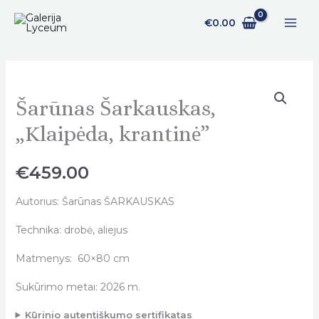
Pereiti
€
0.00
prie
turinio
Šarūnas Šarkauskas,
Šarūnas
Šarkauskas,
„Klaipėda, krantinė”
„Klaipėda,
krantinė"
€
459.00
quantity
Autorius: Šarūnas ŠARKAUSKAS
Technika: drobė, aliejus
Matmenys: 60×80 cm
Sukūrimo metai: 2026 m.
Kūrinio autentiškumo sertifikatas