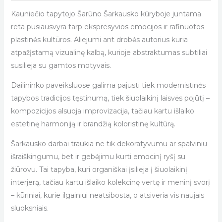
Kauniečio tapytojo Šarūno Šarkausko kūryboje juntama
reta pusiausvyra tarp ekspresyvios emocijos ir rafinuotos
plastinės kultūros. Aliejumi ant drobės autorius kuria
atpažįstamą vizualinę kalbą, kurioje abstraktumas subtiliai
susilieja su gamtos motyvais.
Dailininko paveiksluose galima pajusti tiek modernistinės
tapybos tradicijos tęstinumą, tiek šiuolaikinį laisvės pojūtį –
kompozicijos alsuoja improvizacija, tačiau kartu išlaiko
estetinę harmoniją ir brandžią koloristinę kultūrą.
Šarkausko darbai traukia ne tik dekoratyvumu ar spalviniu
išraiškingumu, bet ir gebėjimu kurti emocinį ryšį su
žiūrovu. Tai tapyba, kuri organiškai įsilieja į šiuolaikinį
interjerą, tačiau kartu išlaiko kolekcinę vertę ir meninį svorį
– kūriniai, kurie ilgainiui neatsibosta, o atsiveria vis naujais
sluoksniais.