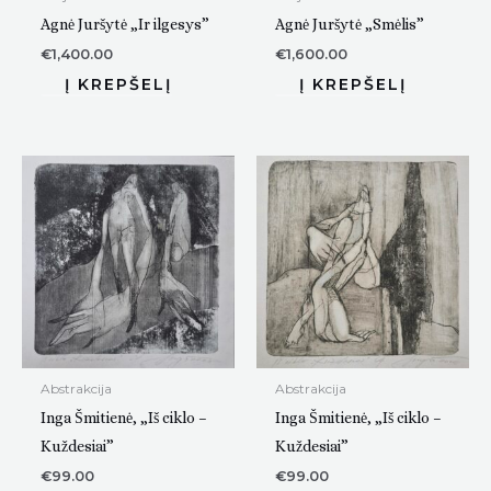
Agnė Juršytė „Ir ilgesys”
Agnė Juršytė „Smėlis”
€
1,400.00
€
1,600.00
Abstrakcija
Abstrakcija
Inga Šmitienė, „Iš ciklo –
Inga Šmitienė, „Iš ciklo –
Kuždesiai”
Kuždesiai”
€
99.00
€
99.00