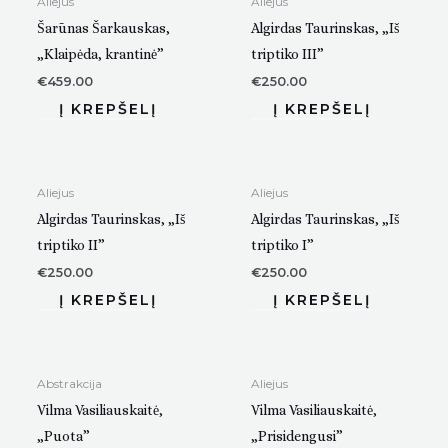
Aliejus
Aliejus
Šarūnas Šarkauskas,
Algirdas Taurinskas, „Iš
„Klaipėda, krantinė”
triptiko III”
€
459.00
€
250.00
Aliejus
Aliejus
Algirdas Taurinskas, „Iš
Algirdas Taurinskas, „Iš
triptiko II”
triptiko I”
€
250.00
€
250.00
Abstrakcija
Aliejus
Vilma Vasiliauskaitė,
Vilma Vasiliauskaitė,
„Puota”
„Prisidengusi”