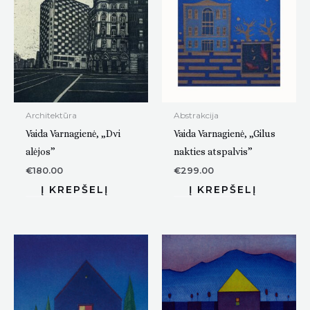
Architektūra
Abstrakcija
Vaida Varnagienė, „Dvi
Vaida Varnagienė, „Gilus
alėjos”
nakties atspalvis”
€
180.00
€
299.00