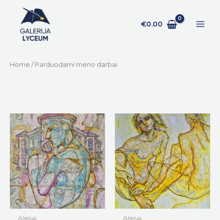
Pereiti
prie
€
0.00
turinio
Home
/ Parduodami meno darbai
Aliejus
Aliejus