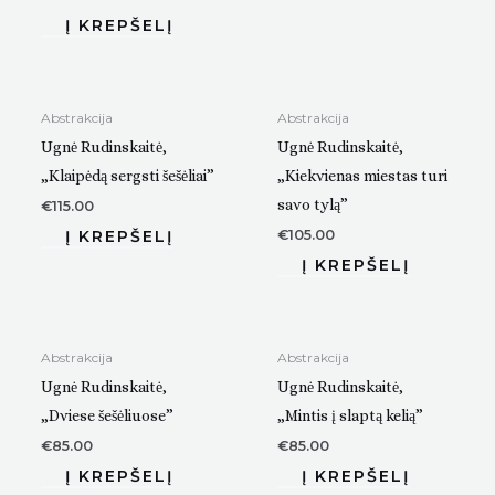
Abstrakcija
Abstrakcija
Ugnė Rudinskaitė,
Ugnė Rudinskaitė,
„Klaipėdą sergsti šešėliai”
„Kiekvienas miestas turi
savo tylą”
€
115.00
€
105.00
Abstrakcija
Abstrakcija
Ugnė Rudinskaitė,
Ugnė Rudinskaitė,
„Dviese šešėliuose”
„Mintis į slaptą kelią”
€
85.00
€
85.00