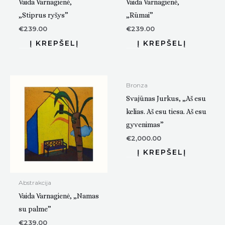
Vaida Varnagienė,
Vaida Varnagienė,
„Stiprus ryšys”
„Rūmai”
€
239.00
€
239.00
Bronza
Svajūnas Jurkus, „Aš esu
kelias. Aš esu tiesa. Aš esu
gyvenimas”
€
2,000.00
Abstrakcija
Vaida Varnagienė, „Namas
su palme”
€
239.00